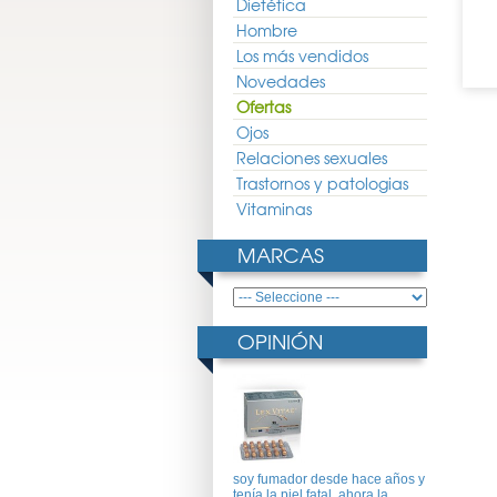
Dietética
Hombre
Los más vendidos
Novedades
Ofertas
Ojos
Relaciones sexuales
Trastornos y patologias
Vitaminas
MARCAS
OPINIÓN
soy fumador desde hace años y
tenía la piel fatal, ahora la ..