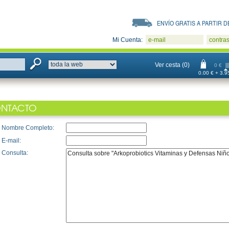
ENVÍO GRATIS A PARTIR DE
Mi Cuenta:
e-mail
contra
Ver cesta (0)
0 €
0.00 € + 3.95
NTACTO
Nombre Completo:
E-mail:
Consulta: