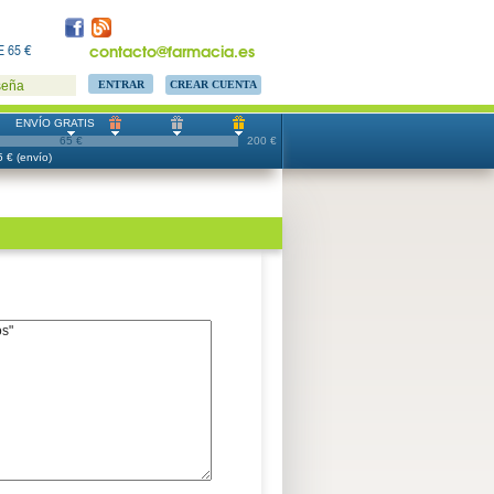
contacto@farmacia.es
 65 €
CREAR CUENTA
seña
ENVÍO GRATIS
65 €
200 €
 € (envío)