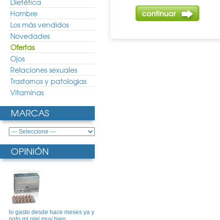
Dietética
Hombre
Los más vendidos
Novedades
Ofertas
Ojos
Relaciones sexuales
Trastornos y patologias
Vitaminas
MARCAS
OPINIÓN
lo gasto desde hace meses ya y
noto mi piel muy bien ..