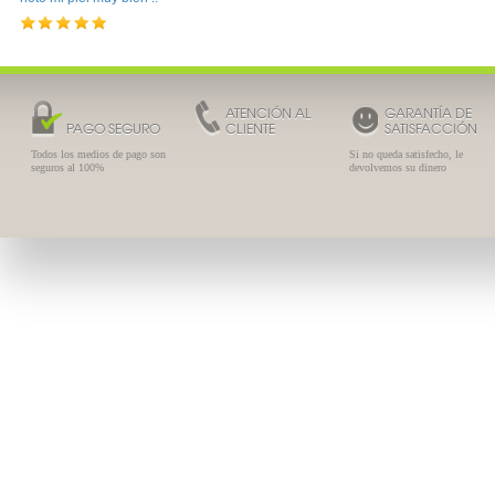
ATENCIÓN AL
GARANTÍA DE
PAGO SEGURO
CLIENTE
SATISFACCIÓN
Todos los medios de pago son
Si no queda satisfecho, le
seguros al 100%
devolvemos su dinero