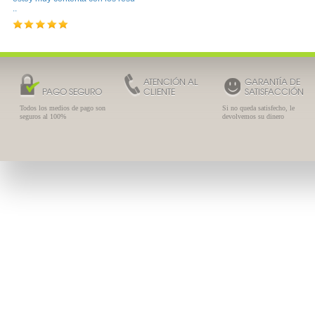
..
ATENCIÓN AL
GARANTÍA DE
PAGO SEGURO
CLIENTE
SATISFACCIÓN
Todos los medios de pago son
Si no queda satisfecho, le
seguros al 100%
devolvemos su dinero