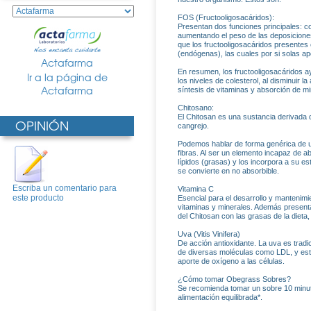
FOS (Fructooligosacáridos):
Presentan dos funciones principales: con
aumentando el peso de las deposiciones
que los fructooligosacáridos presentes
(endógenas), las cuales por si solas ap
Actafarma
En resumen, los fructooligosacáridos a
Ir a la página de
los niveles de colesterol, al disminuir 
Actafarma
síntesis de vitaminas y absorción de m
Chitosano:
El Chitosan es una sustancia derivada d
OPINIÓN
cangrejo.
Podemos hablar de forma genérica de una
fibras. Al ser un elemento incapaz de a
lípidos (grasas) y los incorpora a su e
se convierte en no absorbible.
Escriba un comentario para
Vitamina C
este producto
Esencial para el desarrollo y mantenimie
vitaminas y minerales. Además presenta 
del Chitosan con las grasas de la dieta,
Uva (Vitis Vinifera)
De acción antioxidante. La uva es tradi
de diversas moléculas como LDL, y esti
aporte de oxígeno a las células.
¿Cómo tomar Obegrass Sobres?
Se recomienda tomar un sobre 10 minuto
alimentación equilibrada*.