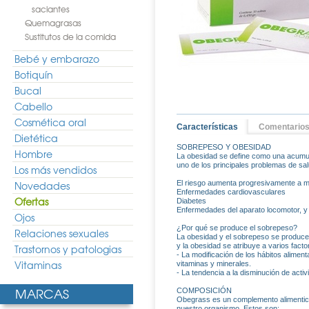
saciantes
Quemagrasas
Sustitutos de la comida
Bebé y embarazo
Botiquín
Bucal
Cabello
Cosmética oral
Características
Comentario
Dietética
SOBREPESO Y OBESIDAD
Hombre
La obesidad se define como una acumula
uno de los principales problemas de salu
Los más vendidos
Novedades
El riesgo aumenta progresivamente a m
Enfermedades cardiovasculares
Ofertas
Diabetes
Enfermedades del aparato locomotor, y e
Ojos
¿Por qué se produce el sobrepeso?
Relaciones sexuales
La obesidad y el sobrepeso se producen 
y la obesidad se atribuye a varios facto
Trastornos y patologias
- La modificación de los hábitos alimen
Vitaminas
vitaminas y minerales.
- La tendencia a la disminución de acti
MARCAS
COMPOSICIÓN
Obegrass es un complemento alimenticio
nuestro organismo. Estos son: