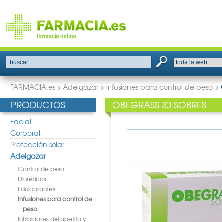
buscar
FARMACIA.es
>
Adelgazar
>
Infusiones para control de peso
>
PRODUCTOS
OBEGRASS 30 SOBRES
Facial
Corporal
Protección solar
Adelgazar
Control de peso
Diuréticos
Edulcorantes
Infusiones para control de
peso
Inhibidores del apetito y