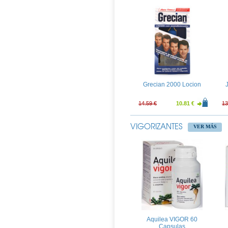
Grecian 2000 Locion
14.59 €
10.81 €
13
VIGORIZANTES
VER MÁS
Just For Men Castaño
Medio
12.64 €
9.37 €
13
Aquilea VIGOR 60
Capsulas