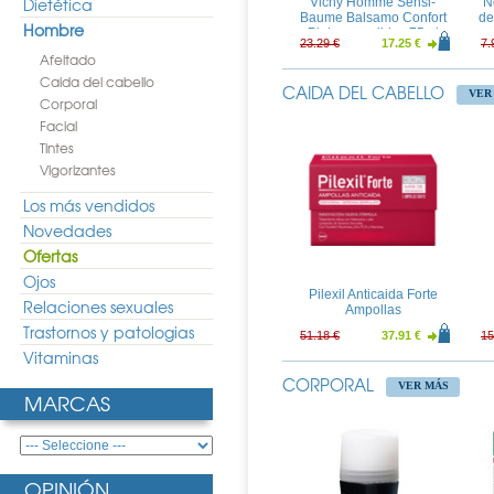
Dietética
Vichy Homme Sensi-
N
Baume Balsamo Confort
de
Hombre
Pieles sensibles 75ml
23.29 €
17.25 €
7.
Afeitado
Caida del cabello
CAIDA DEL CABELLO
VER
Corporal
Facial
Tintes
Vigorizantes
Los más vendidos
Novedades
Ofertas
Ojos
Pilexil Anticaida Forte
Relaciones sexuales
Ampollas
Trastornos y patologias
51.18 €
37.91 €
15
Vitaminas
CORPORAL
VER MÁS
MARCAS
OPINIÓN