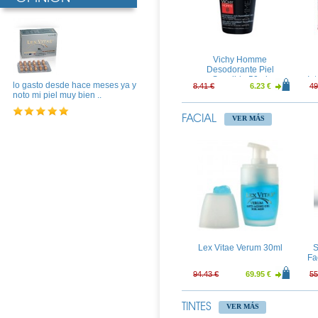
Pilexil Anticaida 15
M
Ampollas
L
40.41 €
29.94 €
24
Vichy Homme
Desodorante Piel
Sensible 50ml
In
lo gasto desde hace meses ya y
8.41 €
6.23 €
49
noto mi piel muy bien ..
FACIAL
VER MÁS
Somatoline Hombre
Abdominales Top
De
Definition 200ml
49.01 €
36.30 €
8.
Lex Vitae Verum 30ml
S
Fa
94.43 €
69.95 €
55
Se
TINTES
VER MÁS