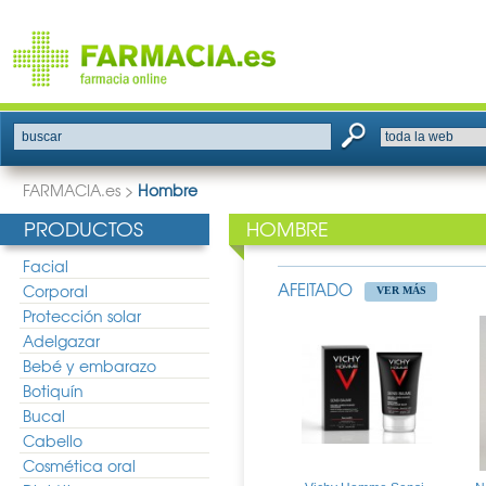
buscar
FARMACIA.es
>
Hombre
PRODUCTOS
HOMBRE
Facial
AFEITADO
Corporal
VER MÁS
Protección solar
Adelgazar
Bebé y embarazo
Botiquín
Bucal
Cabello
Cosmética oral