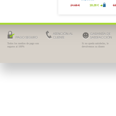
24.68 €
18.28 €
63
ATENCIÓN AL
GARANTÍA DE
PAGO SEGURO
CLIENTE
SATISFACCIÓN
Todos los medios de pago son
Si no queda satisfecho, le
seguros al 100%
devolvemos su dinero