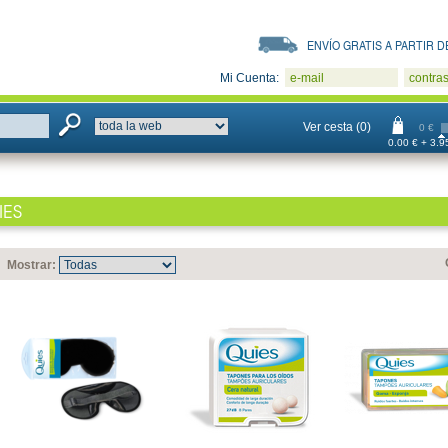
ENVÍO GRATIS A PARTIR DE
Mi Cuenta:
e-mail
contra
Ver cesta (0)
0 €
0.00 € + 3.95
IES
Mostrar: