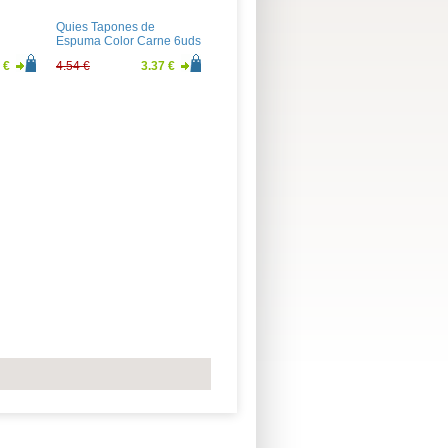
Quies Tapones de
Espuma Color Carne 6uds
 €
4.54 €
3.37 €