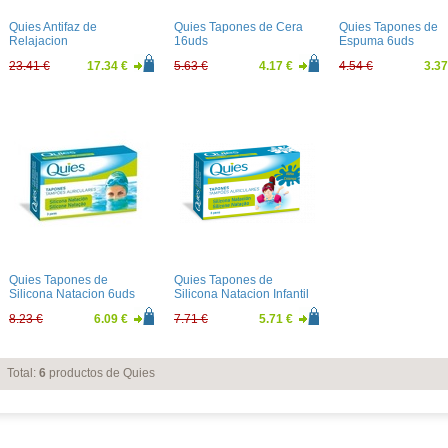
Quies Antifaz de
Quies Tapones de Cera
Quies Tapones de
Relajacion
16uds
Espuma 6uds
23.41 €
17.34 €
5.63 €
4.17 €
4.54 €
3.37
Quies Tapones de
Quies Tapones de
Silicona Natacion 6uds
Silicona Natacion Infantil
3uds
8.23 €
6.09 €
7.71 €
5.71 €
Total:
6
productos de Quies