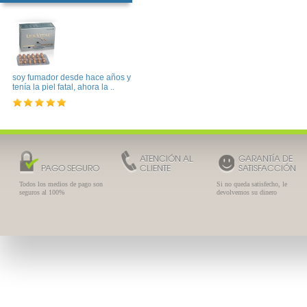
soy fumador desde hace años y
tenía la piel fatal, ahora la ..
ATENCIÓN AL
GARANTÍA DE
PAGO SEGURO
CLIENTE
SATISFACCIÓN
Todos los medios de pago son
Si no queda satisfecho, le
seguros al 100%
devolvemos su dinero