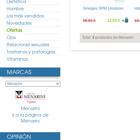
Dietética
Hombre
Ginegea SPM 14sobres
Hid
Los más vendidos
16.91 €
12.53 €
10.
Novedades
Ofertas
Ojos
Total:
4
productos de Menarini
Relaciones sexuales
Trastornos y patologias
Vitaminas
MARCAS
Menarini
Ir a la página de
Menarini
OPINIÓN