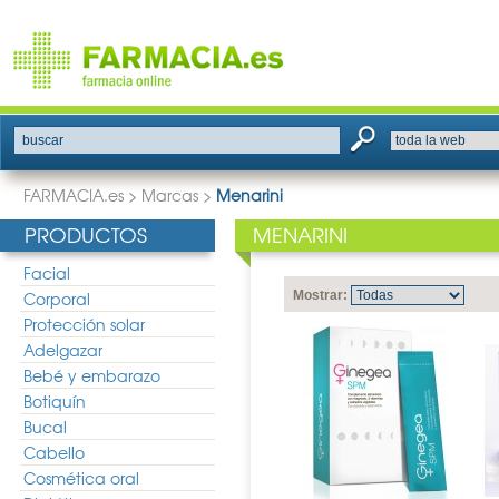
buscar
FARMACIA.es
>
Marcas
>
Menarini
PRODUCTOS
MENARINI
Facial
Corporal
Mostrar:
Protección solar
Adelgazar
Bebé y embarazo
Botiquín
Bucal
Cabello
Cosmética oral