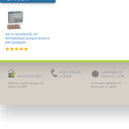
me lo recomendó mi
dermatólogo porque tenía la
piel apagada ..
ATENCIÓN AL
GARANTÍA DE
PAGO SEGURO
CLIENTE
SATISFACCIÓN
Todos los medios de pago son
Si no queda satisfecho, le
seguros al 100%
devolvemos su dinero