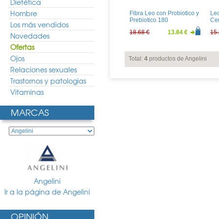
Dietética
Hombre
Fibra Leo con Probiotico y
Le
Prebiotico 180
Ce
Los más vendidos
comprimidos
20
18.68 €
13.84 €
15.
Novedades
Ofertas
Ojos
Total:
4
productos de Angelini
Relaciones sexuales
Trastornos y patologias
Vitaminas
MARCAS
Angelini
Ir a la página de Angelini
OPINIÓN