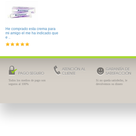
He comprado esta crema para
mi amigo el me ha indicado que
e ..
ATENCIÓN AL
GARANTÍA DE
PAGO SEGURO
CLIENTE
SATISFACCIÓN
Todos los medios de pago son
Si no queda satisfecho, le
seguros al 100%
devolvemos su dinero