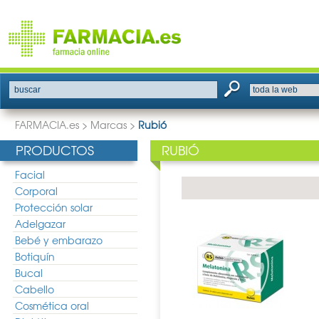
buscar
FARMACIA.es
>
Marcas
>
Rubió
PRODUCTOS
RUBIÓ
Facial
Corporal
Protección solar
Adelgazar
Bebé y embarazo
Botiquín
Bucal
Cabello
Cosmética oral