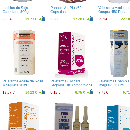
Lecitina de Soja
Panace Vid Plus 60
Valefarma Aceite de
Granulado 500gr
Capsulas
Onagra 450 Perlas
26.64 €
19.73 €
23.33 €
17.28 €
29.94 €
22.18
Valefarma Aceite de Rosa
Valefarma Cascara
Valefarma Champu
Mosqueta 30ml
Sagrada 100 comprimidos
Integral-5 250ml
13.67 €
10.13 €
9.12 €
6.75 €
7.71 €
5.71