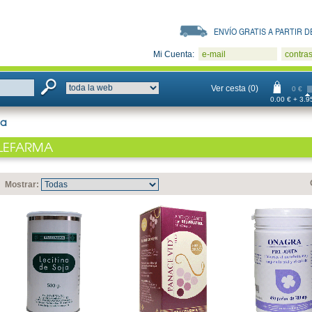
ENVÍO GRATIS A PARTIR DE
Mi Cuenta:
e-mail
contra
Ver cesta (0)
0 €
0.00 € + 3.95
ma
LEFARMA
Mostrar: