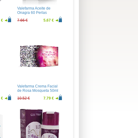
Valefarma Aceite de
Onagra 60 Perlas
 €
7.66 €
5.67 €
Valefarma Crema Facial
de Rosa Mosqueta 50ml
 €
10.52 €
7.79 €