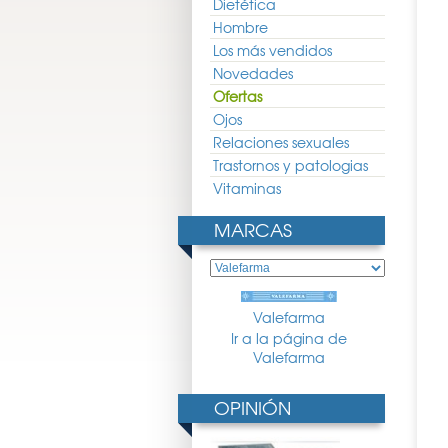
Dietética
Hombre
Los más vendidos
Novedades
Ofertas
Ojos
Relaciones sexuales
Trastornos y patologias
Vitaminas
MARCAS
Valefarma
Ir a la página de
Valefarma
OPINIÓN