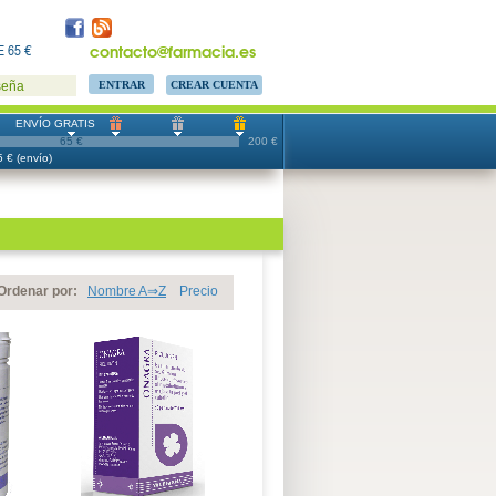
contacto@farmacia.es
 65 €
CREAR CUENTA
seña
ENVÍO GRATIS
65 €
200 €
 € (envío)
Ordenar por:
Nombre A⇒Z
Precio