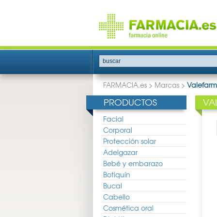
buscar
FARMACIA.es
>
Marcas
>
Valefar
PRODUCTOS
VA
Facial
Corporal
Protección solar
Adelgazar
Bebé y embarazo
Botiquín
Bucal
Cabello
Cosmética oral