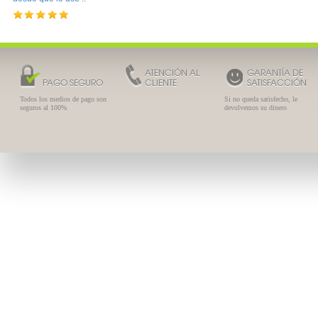
ATENCIÓN AL
GARANTÍA DE
PAGO SEGURO
CLIENTE
SATISFACCIÓN
Todos los medios de pago son
Si no queda satisfecho, le
seguros al 100%
devolvemos su dinero