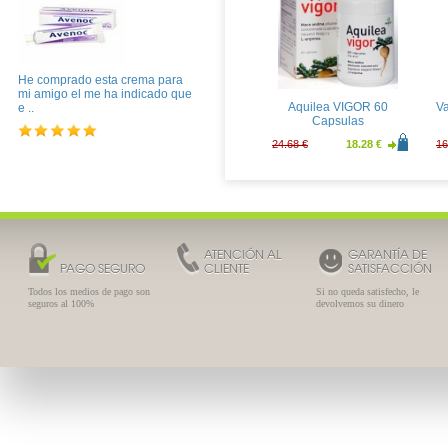
Control Adapta Nature
D
12uds
He comprado esta crema para
mi amigo el me ha indicado que
7.14 €
5.29 €
16
Aquilea VIGOR 60
Va
e ..
Capsulas
24.68 €
18.28 €
16
ATENCIÓN AL
GARANTÍA DE
PAGO SEGURO
CLIENTE
SATISFACCIÓN
Todos los medios de pago son
Si no queda satisfecho, le
seguros al 100%
devolvemos su dinero