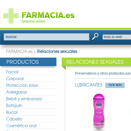
buscar
FARMACIA.es
>
Relaciones sexuales
PRODUCTOS
RELACIONES SEXUALES
Facial
Preservativos y otros productos pa
Corporal
LUBRICANTES
Protección solar
VER MÁS
Adelgazar
Bebé y embarazo
Botiquín
Bucal
Cabello
Cosmética oral