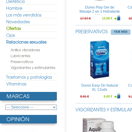
Dietética
Hombre
Durex Play Gel de
Co
Masaje 2 en 1 Hidratante
Los más vendidos
200ml
17.54 €
13.00 €
10
Novedades
Ofertas
PRESERVATIVOS
VER MÁS
Ojos
Relaciones sexuales
Anillos vibradores
Lubricantes
Preservativos
Vigorizantes y estimulantes
Durex Love Sex Lovers
Connect Geles
Trastornos y patologias
Estimulantes
20.11 €
14.90 €
23
Vitaminas
Durex Easy On Natural
Co
XL 12uds
MARCAS
8.91 €
6.60 €
9.
VIGORIZANTES Y ESTIMULA
OPINIÓN