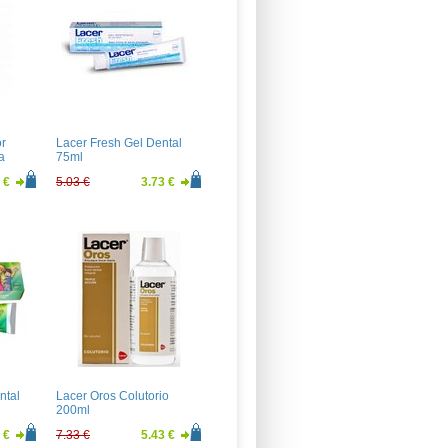
or
Lacer Fresh Gel Dental
a
75ml
 €
5.03 €
3.73 €
ntal
Lacer Oros Colutorio
200ml
 €
7.33 €
5.43 €