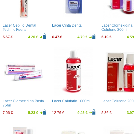
Lacer Cepillo Dental
Lacer Cinta Dental
Lacer Clorhexidina
Technic Fuerte
Colutorio 200ml
5.67 €
4.20 €
6.47 €
4.79 €
6.19 €
4.59
Lacer Clorhexidina Pasta
Lacer Colutorio 1000ml
Lacer Colutorio 20
75ml
7.06 €
5.23 €
12.76 €
9.45 €
5.36 €
3.97