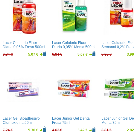
Lacer Colutorio Fluor
Lacer Colutorio Fluor
Lacer Colutorio Flu
Diario 0,05% Fresa 500ml
Diario 0,05% Menta 500ml
Semanal 0,2% Fres
100ml
6.84 €
5.07 €
6.84 €
5.07 €
5.39 €
3.99
Lacer Gel Bioadhesivo
Lacer Junior Gel Dental
Lacer Junior Gel De
Clorhexidina 50ml
Fresa 75ml
Menta 75ml
7.24 €
5.36 €
4.62 €
3.42 €
3.81 €
2.82