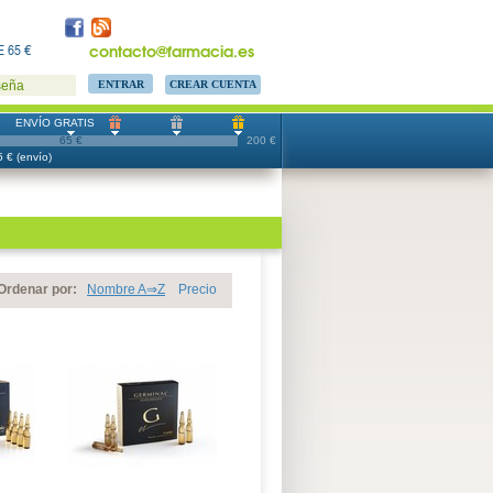
contacto@farmacia.es
 65 €
CREAR CUENTA
seña
ENVÍO GRATIS
65 €
200 €
 € (envío)
Ordenar por:
Nombre A⇒Z
Precio