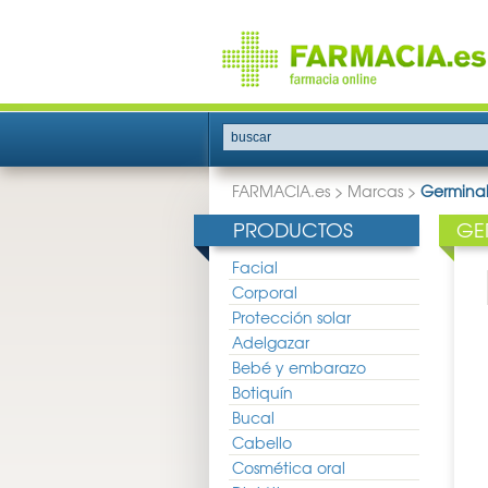
buscar
FARMACIA.es
>
Marcas
>
Germina
PRODUCTOS
GE
Facial
Corporal
Protección solar
Adelgazar
Bebé y embarazo
Botiquín
Bucal
Cabello
Cosmética oral