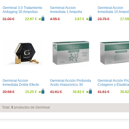
Germinal 3.0 Tratamiento
Germinal Accion
Germinal Accion
Antiaging 30 Ampollas
Inmediata 1 Ampolla
Inmediata 10 Ampol
31.00 €
22.97 €
4.95 €
3.67 €
23.75 €
17.59
Germinal Accion
Germinal Acción Profunda
Germinal Acción Pr
Inmediata Doble Efecto
Acido Hialuronico 30
Colageno y Elastin
Flash 5 ampollas
ampollas
ampollas
20.58 €
15.25 €
41.61 €
30.82 €
41.61 €
30.82
Total:
8
productos de Germinal