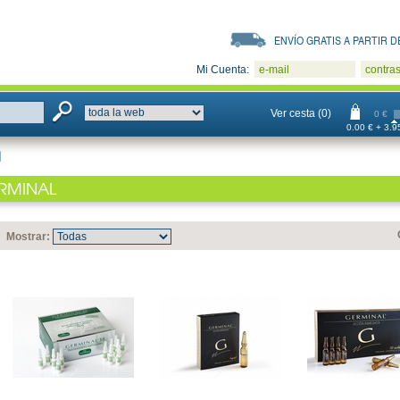
ENVÍO GRATIS A PARTIR DE
Mi Cuenta:
e-mail
contra
Ver cesta (0)
0 €
0.00 € + 3.95
l
RMINAL
Mostrar: