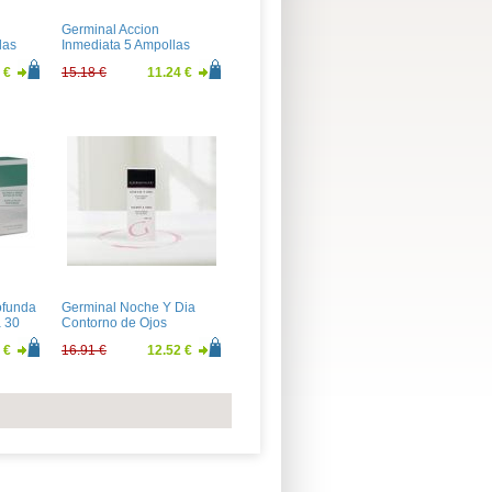
Germinal Accion
las
Inmediata 5 Ampollas
 €
15.18 €
11.24 €
ofunda
Germinal Noche Y Dia
a 30
Contorno de Ojos
 €
16.91 €
12.52 €