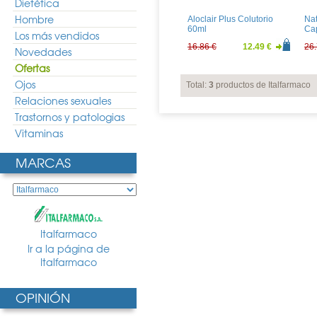
Dietética
Hombre
Aloclair Plus Colutorio
Nat
60ml
Ca
Los más vendidos
16.86 €
12.49 €
26.
Novedades
Ofertas
Ojos
Total:
3
productos de Italfarmaco
Relaciones sexuales
Trastornos y patologias
Vitaminas
MARCAS
Italfarmaco
Ir a la página de
Italfarmaco
OPINIÓN