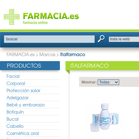
buscar
FARMACIA.es
>
Marcas
>
Italfarmaco
PRODUCTOS
ITALFARMACO
Facial
Corporal
Mostrar:
Protección solar
Adelgazar
Bebé y embarazo
Botiquín
Bucal
Cabello
Cosmética oral