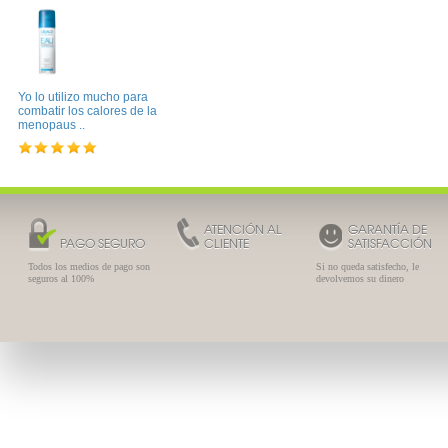
Yo lo utilizo mucho para
combatir los calores de la
menopaus ..
ATENCIÓN AL
GARANTÍA DE
PAGO SEGURO
CLIENTE
SATISFACCIÓN
Todos los medios de pago son
Si no queda satisfecho, le
seguros al 100%
devolvemos su dinero