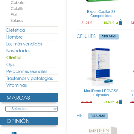
Cabello
Celulitis
Expert Capilar 28
Piel
Comprimidos
Solares
21.21 €
15.71 €
43
Dietética
CELULITIS
Hombre
VER MÁS
Los más vendidos
Novedades
Ofertas
Ojos
Relaciones sexuales
Vitacrecil Complex 60
Trastornos y patologias
Capsulas
Vitaminas
22.99 €
17.03 €
36
MartiDerm LEGVASS
In
Cápsulas
C
MARCAS
31.85 €
23.60 €
30
PIEL
VER MÁS
OPINIÓN