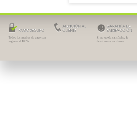
ATENCIÓN AL
GARANTÍA DE
PAGO SEGURO
CLIENTE
SATISFACCIÓN
Todos los medios de pago son
Si no queda satisfecho, le
seguros al 100%
devolvemos su dinero
Expert Solar 28
Comprimidos
20.18 €
14.95 €