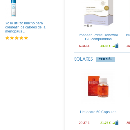
Yo lo utilizo mucho para
combatir los calores de la
menopaus ..
Imedeen Prime Renewal
Im
120 comprimidos
59.87 €
44.35 €
46
SOLARES
VER MÁS
Lex Vitae 60 Capsulas
66.91 €
49.57 €
52
Heliocare 60 Capsulas
29.37 €
21.76 €
35