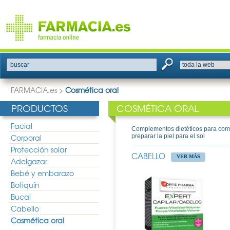
buscar
FARMACIA.es
>
Cosmética oral
PRODUCTOS
COSMÉTICA ORAL
Facial
Complementos dietéticos para combati
Corporal
preparar la piel para el sol
Protección solar
CABELLO
VER MÁS
Adelgazar
Bebé y embarazo
Botiquín
Bucal
Cabello
Cosmética oral