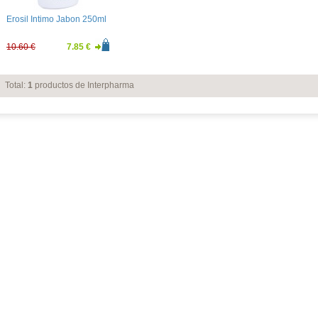
Erosil Intimo Jabon 250ml
10.60 €
7.85 €
Total:
1
productos de Interpharma