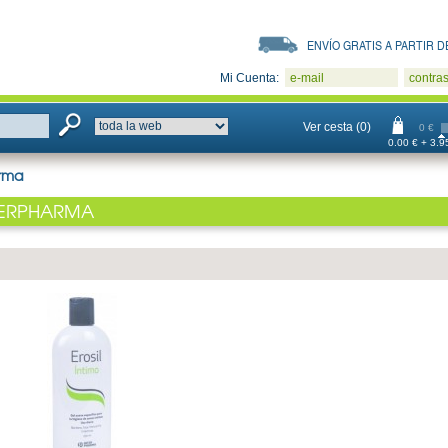
ENVÍO GRATIS A PARTIR DE
Mi Cuenta:
e-mail
contra
Ver cesta (0)
0 €
0.00 € + 3.95
arma
TERPHARMA