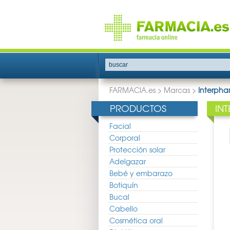
buscar
FARMACIA.es
>
Marcas
>
Interph
PRODUCTOS
IN
Facial
Corporal
Protección solar
Adelgazar
Bebé y embarazo
Botiquín
Bucal
Cabello
Cosmética oral