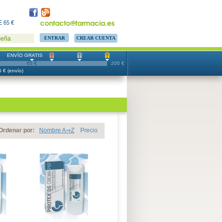
contacto@farmacia.es
 65 €
CREAR CUENTA
seña
ENVÍO GRATIS
65 €
200 €
 € (envío)
Ordenar por:
Nombre A⇒Z
Precio