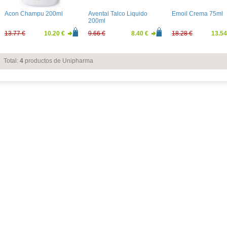
Acon Champu 200ml
Avental Talco Liquido
Emoil Crema 75ml
200ml
13.77 €
10.20 €
9.66 €
8.40 €
18.28 €
13.54
Total:
4
productos de Unipharma