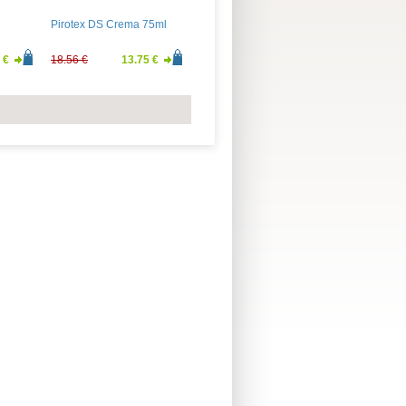
Pirotex DS Crema 75ml
 €
18.56 €
13.75 €