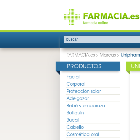
buscar
FARMACIA.es
>
Marcas
>
Uniphar
PRODUCTOS
UN
Facial
Corporal
Protección solar
Adelgazar
Bebé y embarazo
Botiquín
Bucal
Cabello
Cosmética oral