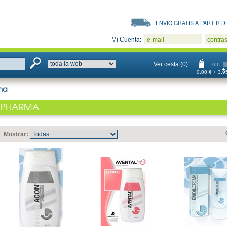
ENVÍO GRATIS A PARTIR DE
Mi Cuenta:
e-mail
contra
Ver cesta (0)
0 €
0.00 € + 3.95
ma
IPHARMA
Mostrar: