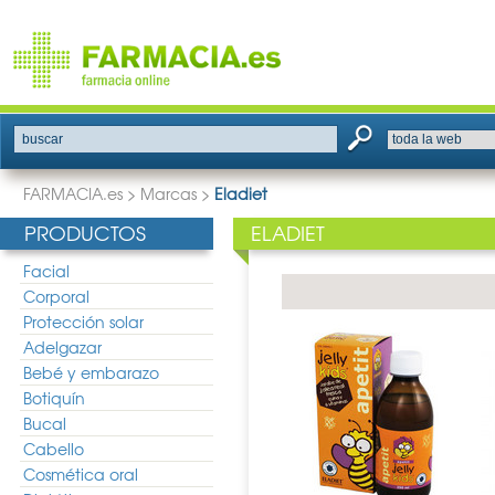
buscar
FARMACIA.es
>
Marcas
>
Eladiet
PRODUCTOS
ELADIET
Facial
Corporal
Protección solar
Adelgazar
Bebé y embarazo
Botiquín
Bucal
Cabello
Cosmética oral