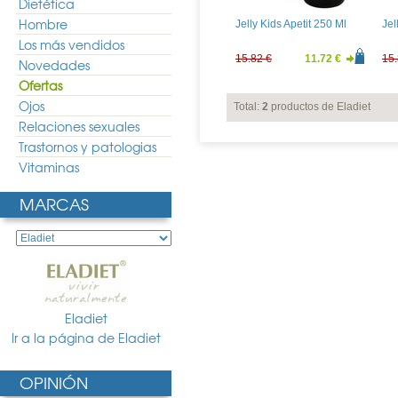
Dietética
Hombre
Jelly Kids Apetit 250 Ml
Jel
Los más vendidos
15.82 €
11.72 €
15.
Novedades
Ofertas
Ojos
Total:
2
productos de Eladiet
Relaciones sexuales
Trastornos y patologias
Vitaminas
MARCAS
Eladiet
Ir a la página de Eladiet
OPINIÓN