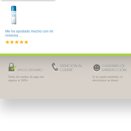
Me ha ayudado mucho con mi
rosacea ..
ATENCIÓN AL
GARANTÍA DE
PAGO SEGURO
CLIENTE
SATISFACCIÓN
Todos los medios de pago son
Si no queda satisfecho, le
seguros al 100%
devolvemos su dinero