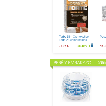
Heliocare 90 Capsulas
Heli
Gelc
39.20 €
29.04 €
25.2
TurboSlim CronoActive
Peso
Forte 28 comprimidos
24.96 €
18.49 €
45.3
BEBÉ Y EMBARAZO
[
VER 
Natreen 300 comprimidos
SUIT
4.84 €
3.59 €
3.24