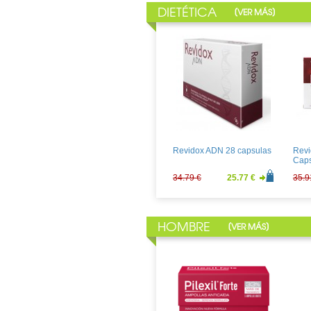
DIETÉTICA
[
]
VER MÁS
Aquilea OXIDORYL
Lex 
RESVERATROL 30
Capsulas
21.24 €
15.73 €
66.9
Revidox ADN 28 capsulas
Revi
Caps
34.79 €
25.77 €
35.9
HOMBRE
[
]
VER MÁS