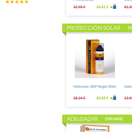
32.95 €
24.41 €
61.3
PROTECCIÓN SOLAR
[
V
Martiderm HIDRA-
Soma
FIRMING Locion Corporal
Inte
400ml
30.24 €
22.40 €
59.3
Heliocare 360º Airgel 60ml
Isdi
28.24 €
20.92 €
23.6
ADELGAZAR
[
]
VER MÁS