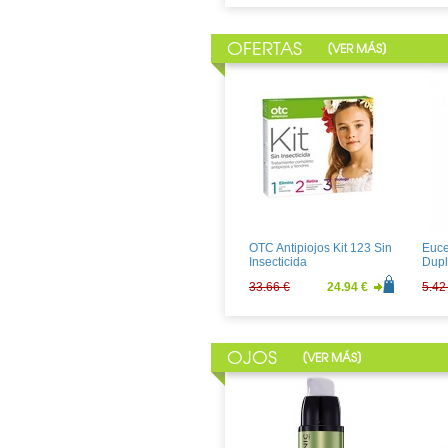
OFERTAS
[
]
VER MÁS
OTC Antipiojos Kit 123 Sin
Euce
Insecticida
Dup
33.66 €
24.94 €
5.42
OJOS
[
]
VER MÁS