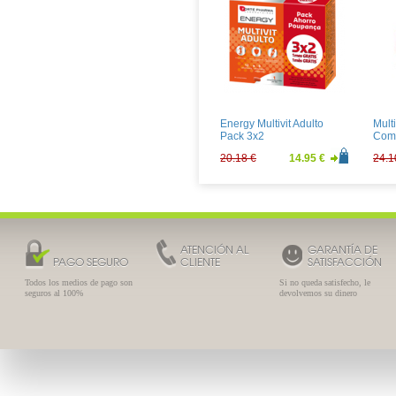
Arkovox Propolis Jarabe
Knei
150ml
Gra
8.48 €
6.28 €
6.68
Energy Multivit Adulto
Mult
Pack 3x2
Com
20.18 €
14.95 €
24.1
ATENCIÓN AL
GARANTÍA DE
PAGO SEGURO
CLIENTE
SATISFACCIÓN
Todos los medios de pago son
Si no queda satisfecho, le
seguros al 100%
devolvemos su dinero
Supradyn Activo 60
Be-T
Comprimidos
Com
20.70 €
15.33 €
12.9