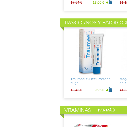
17.54 €
13.00 €
11.1
TRASTORNOS Y PATOLOG
Control Adapta Essence
Dure
Fussion 12uds
Sens
8.91 €
6.60 €
15.8
Traumeel S Heel Pomada
Mega
50gr
de K
13.43 €
9.95 €
41.3
VITAMINAS
[
]
VER MÁS