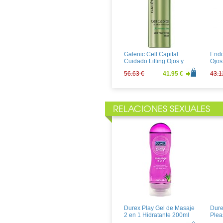
Avene Ystheal Emulsion
Oûne
30ml CON REGALO de un
100m
bolso
36.54 €
27.07 €
6.46
Galenic Cell Capital
Endo
Cuidado Lifting Ojos y
Ojos
Labios 15ml
56.63 €
41.95 €
43.1
RELACIONES SEXUALES
La Roche Posay
Reli
Redermic R Ojos 15ml
Ofta
29.47 €
21.83 €
14.1
Durex Play Gel de Masaje
Dure
2 en 1 Hidratante 200ml
Plea
Plac