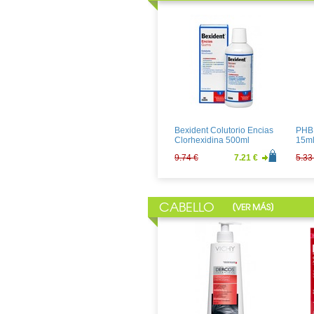
Almohadilla Electrica
PHB 
Medi-Flower
Elec
37.80 €
28.00 €
27.9
Bexident Colutorio Encias
PHB 
Clorhexidina 500ml
15m
9.74 €
7.21 €
5.33
CABELLO
[
]
VER MÁS
Aloclair Plus Gel 8ml
Kin C