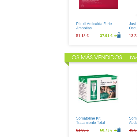
Juanola Caramelos
Meri
Regaliz con Vitamina C
Sobr
1.34 €
0.99 €
28.1
Pilexil Anticaida Forte
Just
Ampollas
Oscu
51.18 €
37.91 €
13.2
LOS MÁS VENDIDOS
[
VE
Just For Men Castaño
Vich
Medio
Baum
Piel
12.64 €
9.37 €
23.2
Somatoline Kit
Soma
Tratamiento Total
Abdo
Defi
81.99 €
60.73 €
49.0