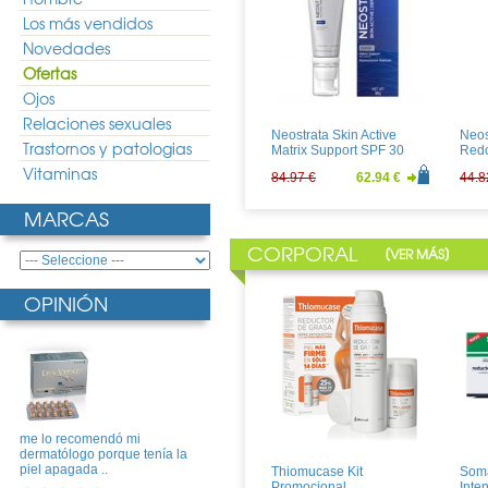
Los más vendidos
Novedades
Ofertas
Ojos
Relaciones sexuales
Neostrata Skin Active
Neos
Trastornos y patologias
Matrix Support SPF 30
Red
Vitaminas
84.97 €
62.94 €
44.8
MARCAS
CORPORAL
[
]
VER MÁS
OPINIÓN
MartiDerm KRONO AGE
Aven
Sérum 30ml
UV L
me lo recomendó mi
58.32 €
43.20 €
20.9
dermatólogo porque tenía la
piel apagada ..
Thiomucase Kit
Soma
Promocional
Inte