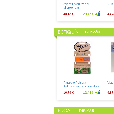
Avent Esterilizador
Nuk 
Microondas
40.18 €
29.77 €
43.4
BOTIQUÍN
[
]
VER MÁS
Velastisa Antiestrias Tubo
A-De
250ml
100
30.11 €
22.30 €
12.5
Parakito Pulsera
Viad
Antimosquitos+2 Pastillas
16.79 €
12.44 €
9.87
BUCAL
[
]
VER MÁS