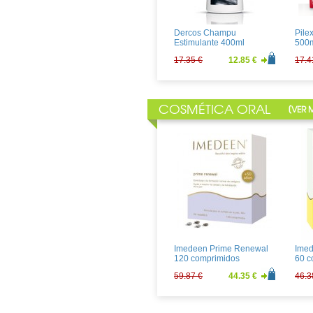
14.11 €
10.45 €
4.08
Dercos Champu
Pile
Estimulante 400ml
500
17.35 €
12.85 €
17.4
COSMÉTICA ORAL
[
VER 
Liper-oil Champu 200ml
Rene
Masc
22.20 €
16.44 €
34.9
Imedeen Prime Renewal
Imed
120 comprimidos
60 c
59.87 €
44.35 €
46.3