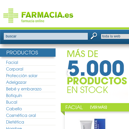
buscar
PRODUCTOS
Facial
Corporal
Protección solar
Adelgazar
Bebé y embarazo
Botiquín
Bucal
FACIAL
[
]
VER MÁS
Cabello
Cosmética oral
Dietética
Hombre