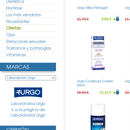
Dietética
Hombre
Urgo Aftas Filmogel
Urg
Los más vendidos
11.73 €
8.69 €
11.
Novedades
Ofertas
Ojos
Relaciones sexuales
Trastornos y patologias
Vitaminas
MARCAS
Urgo Cicatrices Crema
Urg
40ml
16.63 €
12.32 €
13.
Laboratorios Urgo
Ir a la página de
Laboratorios Urgo
OPINIÓN