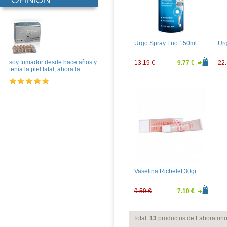
Urgo Spray Frio 150ml
Ur
soy fumador desde hace años y
13.19 €
9.77 €
22.
tenía la piel fatal, ahora la ..
Vaselina Richelet 30gr
9.59 €
7.10 €
Total:
13
productos de Laboratori