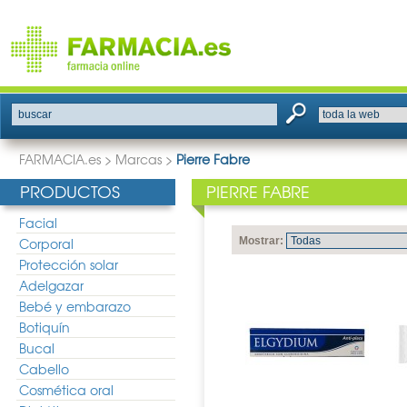
buscar
FARMACIA.es
>
Marcas
>
Pierre Fabre
PRODUCTOS
PIERRE FABRE
Facial
Corporal
Mostrar:
Protección solar
Adelgazar
Bebé y embarazo
Botiquín
Bucal
Cabello
Cosmética oral