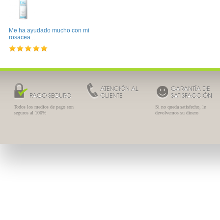
Me ha ayudado mucho con mi
rosacea ..
ATENCIÓN AL
GARANTÍA DE
PAGO SEGURO
CLIENTE
SATISFACCIÓN
Todos los medios de pago son
Si no queda satisfecho, le
seguros al 100%
devolvemos su dinero