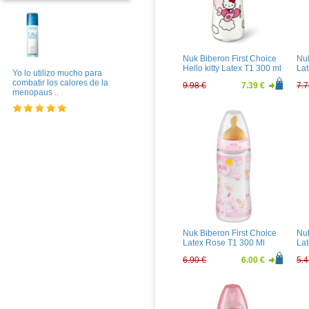
Nuk Biberon First Choice
Nuk
Hello kitty Latex T1 300 ml
Lat
Yo lo utilizo mucho para
combatir los calores de la
9.98 €
7.39 €
7.7
menopaus ..
Nuk Biberon First Choice
Nuk
Latex Rose T1 300 Ml
Lat
6.90 €
6.00 €
5.4