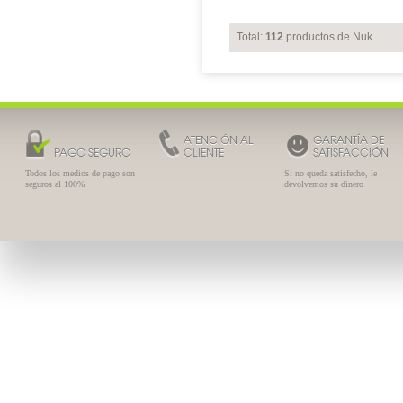
Total:
112
productos de Nuk
ATENCIÓN AL
GARANTÍA DE
PAGO SEGURO
CLIENTE
SATISFACCIÓN
Todos los medios de pago son
Si no queda satisfecho, le
seguros al 100%
devolvemos su dinero