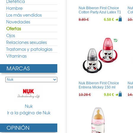
Dietética
Hombre
Nuk Biberon First Choice
Nuk
Cotton Party Azul Latex T1
Cot
Los más vendidos
150ml
30
8.89 €
6.58 €
10.
Novedades
Ofertas
Ojos
Relaciones sexuales
Trastornos y patologias
Vitaminas
MARCAS
Nuk Biberon First Choice
Nuk
Entrena Mickey 150 ml
En
13.28 €
9.84 €
14.
Nuk
Ir a la página de Nuk
OPINIÓN