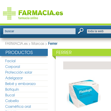
buscar
FARMACIA.es
>
Marcas
>
Ferrer
PRODUCTOS
FERRER
Facial
Corporal
Protección solar
Adelgazar
Bebé y embarazo
Botiquín
Bucal
Cabello
Cosmética oral