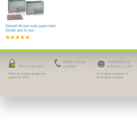
Genial! Mi piel está super bien
desde que lo uso ..
ATENCIÓN AL
GARANTÍA DE
PAGO SEGURO
CLIENTE
SATISFACCIÓN
Todos los medios de pago son
Si no queda satisfecho, le
seguros al 100%
devolvemos su dinero