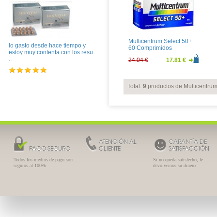
Multicentrum Select 50+
lo gasto desde hace tiempo y
60 Comprimidos
estoy muy contenta con los resu
..
24.04 €
17.81 €
Total:
9
productos de Multicentru
ATENCIÓN AL
GARANTÍA DE
PAGO SEGURO
CLIENTE
SATISFACCIÓN
Todos los medios de pago son
Si no queda satisfecho, le
seguros al 100%
devolvemos su dinero