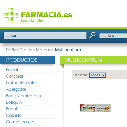
buscar
FARMACIA.es
>
Marcas
>
Multicentrum
PRODUCTOS
MULTICENTRUM
Facial
Corporal
Mostrar:
Protección solar
Adelgazar
Bebé y embarazo
Botiquín
Bucal
Cabello
Cosmética oral