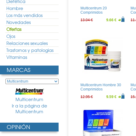
Dietética
Hombre
Multicentrum 20
Mul
Comprimidos
Co
Los más vendidos
Efervescentes
13.04 €
9.66 €
11.
Novedades
Ofertas
Ojos
Relaciones sexuales
Trastornos y patologias
Vitaminas
MARCAS
Multicentrum Hombre 30
Mul
Comprimidos
Co
12.95 €
9.59 €
15.
Multicentrum
Ir a la página de
Multicentrum
OPINIÓN