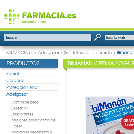
buscar
FARMACIA.es
>
Adelgazar
>
Sustitutos de la comida
>
Bimanan
PRODUCTOS
BIMANAN CREMA YOGURT
Facial
Corporal
Protección solar
Adelgazar
Control de peso
Diuréticos
Edulcorantes
Infusiones para control de
peso
Inhibidores del apetito y