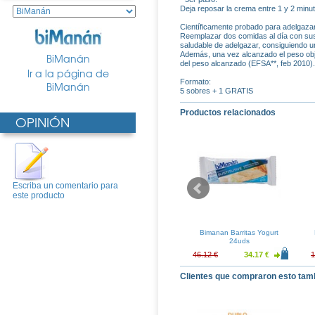
Deja reposar la crema entre 1 y 2 minu
Científicamente probado para adelgazar
Reemplazar dos comidas al día con sust
saludable de adelgazar, consiguiendo u
Además, una vez alcanzado el peso obje
BiManán
del peso alcanzado (EFSA**, feb 2010). 
Ir a la página de
Formato:
BiManán
5 sobres + 1 GRATIS
Productos relacionados
OPINIÓN
Escriba un comentario para
este producto
ductor Dia &
Bimanan Copa Vainilla -
Bimanan Barritas Yogurt
28 Comp.
Caramelo
24uds
21.04 €
3.53 €
2.62 €
46.12 €
34.17 €
1
Clientes que compraron esto tam