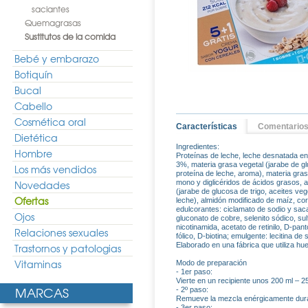
saciantes
Quemagrasas
Sustitutos de la comida
Bebé y embarazo
Botiquín
Bucal
Cabello
Cosmética oral
Características
Comentario
Dietética
Ingredientes:
Hombre
Proteínas de leche, leche desnatada en
3%, materia grasa vegetal (jarabe de gl
Los más vendidos
proteína de leche, aroma), materia grasa
Novedades
mono y diglicéridos de ácidos grasos, an
(jarabe de glucosa de trigo, aceites ve
Ofertas
leche), almidón modificado de maíz, co
edulcorantes: ciclamato de sodio y saca
Ojos
gluconato de cobre, selenito sódico, su
nicotinamida, acetato de retinilo, D-panto
Relaciones sexuales
fólico, D-biotina; emulgente: lecitina de 
Elaborado en una fábrica que utiliza hu
Trastornos y patologias
Vitaminas
Modo de preparación
- 1er paso:
Vierte en un recipiente unos 200 ml – 
MARCAS
- 2º paso:
Remueve la mezcla enérgicamente duran
- 3er paso: