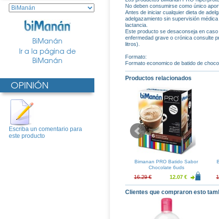
No deben consumirse como único aporte
Antes de iniciar cualquier dieta de ade
adelgazamiento sin supervisión médica
lactancia.
Este producto se desaconseja en caso d
enfermedad grave o crónica consulte pr
BiManán
litros).
Ir a la página de
Formato:
BiManán
Formato economico de batido de chocol
Productos relacionados
OPINIÓN
Escriba un comentario para
este producto
itas Chocolate
Bimanan Barritas Chocolate
Bimanan PRO Batido Sabor
Blanco 8uds
Negro y Blanco 24uds
Chocolate 6uds
11.11 €
45.99 €
34.07 €
16.29 €
12.07 €
1
Clientes que compraron esto tam