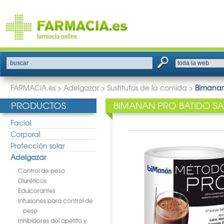
buscar
FARMACIA.es
>
Adelgazar
>
Sustitutos de la comida
>
Bimanan
PRODUCTOS
BIMANAN PRO BATIDO S
Facial
Corporal
Protección solar
Adelgazar
Control de peso
Diuréticos
Edulcorantes
Infusiones para control de
peso
Inhibidores del apetito y