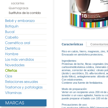
saciantes
Quemagrasas
Sustitutos de la comida
Bebé y embarazo
Botiquín
Bucal
Cabello
Cosmética oral
Características
Comentario
Dietética
Rico en calcio, hierro, magnesio, zinc, f
Hombre
Envasado en atmósfera protectora..
Los más vendidos
Ingredientes:
Novedades
Proteínas de leche, fibras vegetales (i
carboximetilcelulosa sódica, minerales (
Ofertas
aromas, corrector de acidez: citrato po
(ácido L-ascórbico, DL-alfa-tocoferol, ace
Ojos
ácido fólico), antiaglomerante: dióxido de 
Con edulcorantes.
Relaciones sexuales
Contiene una fuente de fenilalanina.
Trastornos y patologias
Modo de preparación:
Vitaminas
Verter en un recipiente unos 200 ml de
tenedor o un vaso agitador, hasta su c
puede preparar el batido con 100 ml d
MARCAS
Precauciones de uso:
Los productos biManán PRO hiperproteico