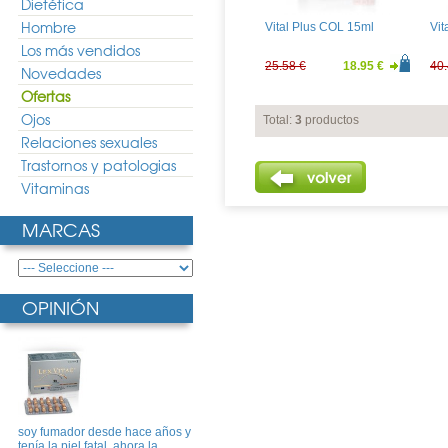
Dietética
Hombre
Vital Plus COL 15ml
Vit
Los más vendidos
25.58 €
18.95 €
40.
Novedades
Ofertas
Ojos
Total:
3
productos
Relaciones sexuales
Trastornos y patologias
Vitaminas
MARCAS
OPINIÓN
soy fumador desde hace años y
tenía la piel fatal, ahora la ..