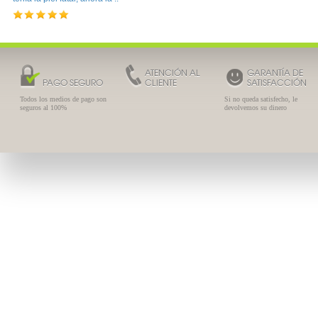
ATENCIÓN AL
GARANTÍA DE
PAGO SEGURO
CLIENTE
SATISFACCIÓN
Todos los medios de pago son
Si no queda satisfecho, le
seguros al 100%
devolvemos su dinero