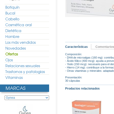
Botiquín
Bucal
Cabello
Cosmética oral
Dietética
Hombre
Los más vendidos
Características
Comentario
Novedades
Ofertas
Composición:
- DHA de microalgas (160 mg): contribuye
Ojos
- Ácido fólico (400 mcg): ayuda a preven
- Yodo (150 mcg): necesario para el des
Relaciones sexuales
- Hierro (14 mg): contribuye a la forma
Trastornos y patologias
- Otras vitaminas y minerales: adapta
Vitaminas
Presentación:
30 cápsulas
MARCAS
Productos relacionados