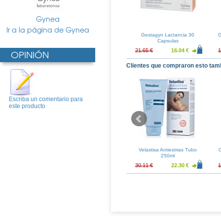
Gynea
Ir a la página de Gynea
Gestagyn Lactancia 30
G
Capsulas
21.65 €
16.04 €
1
OPINIÓN
Clientes que compraron esto tam
Escriba un comentario para
este producto
glicolic S Gel
Pansoral Primeros Dientes
Velastisa Antiestrias Tubo
O
ante 50ml
Gel 15ml
250ml
37.00 €
11.35 €
9.87 €
30.11 €
22.30 €
1