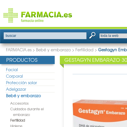
buscar
FARMACIA.es
>
Bebé y embarazo
>
Fertilidad
>
Gestagyn Emb
PRODUCTOS
GESTAGYN EMBARAZO 30
Facial
Corporal
Protección solar
Adelgazar
Bebé y embarazo
Accesorios
Cuidados durante el
embarazo
Fertilidad
Higiene