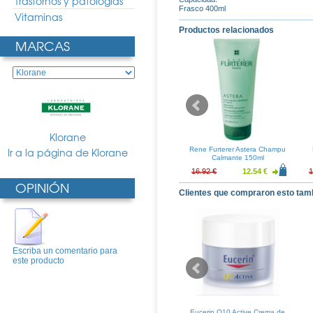
Trastornos y patologias
Frasco 400ml
Vitaminas
Productos relacionados
MARCAS
Klorane
ampu Cera de
Ir a la página de Klorane
Klorane Champu Leche de
Rene Furterer Astera Champu
ia 400ml
Papiro 200ml
Calmante 150ml
11.05 €
11.68 €
8.65 €
16.92 €
12.54 €
1
OPINIÓN
Clientes que compraron esto tam
Escriba un comentario para
este producto
ias Pasta 75ml
Bexident Colutorio Encias
Eucerin Q10 Active Crema de