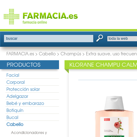
buscar
FARMACIA.es
>
Cabello
>
Champús
>
Extra suave, uso frecue
PRODUCTOS
KLORANE CHAMPU CALMA
Facial
Corporal
Protección solar
Adelgazar
Bebé y embarazo
Botiquín
Bucal
Cabello
Acondicionadores y