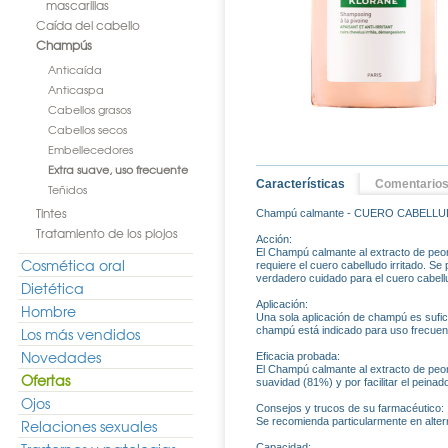
mascarillas
Caída del cabello
Champús
Anticaída
Anticaspa
Cabellos grasos
Cabellos secos
Embellecedores
Extra suave, uso frecuente
Características
Comentario
Teñidos
Tintes
Champú calmante - CUERO CABELL
Tratamiento de los piojos
Acción:
El Champú calmante al extracto de peon
Cosmética oral
requiere el cuero cabelludo irritado. S
verdadero cuidado para el cuero cabell
Dietética
Aplicación:
Hombre
Una sola aplicación de champú es sufic
Los más vendidos
champú está indicado para uso frecuen
Novedades
Eficacia probada:
El Champú calmante al extracto de peo
Ofertas
suavidad (81%) y por facilitar el peinad
Ojos
Consejos y trucos de su farmacéutico:
Se recomienda particularmente en alter
Relaciones sexuales
Capacidad: