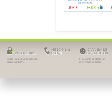
Triclosan 500ml
Noche 50ml
4.92 €
11.19 €
8.29 €
25.94 €
19.21 €
3
ATENCIÓN AL
GARANTÍA DE
PAGO SEGURO
CLIENTE
SATISFACCIÓN
Todos los medios de pago son
Si no queda satisfecho, le
seguros al 100%
devolvemos su dinero