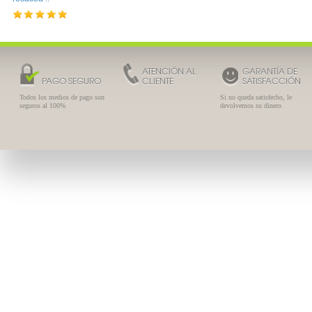
ATENCIÓN AL
GARANTÍA DE
PAGO SEGURO
CLIENTE
SATISFACCIÓN
Todos los medios de pago son
Si no queda satisfecho, le
seguros al 100%
devolvemos su dinero