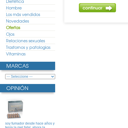
Dietética
Hombre
Los más vendidos
Novedades
Ofertas
Ojos
Relaciones sexuales
Trastornos y patologias
Vitaminas
MARCAS
OPINIÓN
soy fumador desde hace años y
tenía la piel fatal, ahora la ..