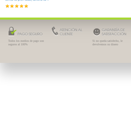
ATENCIÓN AL
GARANTÍA DE
PAGO SEGURO
CLIENTE
SATISFACCIÓN
Todos los medios de pago son
Si no queda satisfecho, le
seguros al 100%
devolvemos su dinero