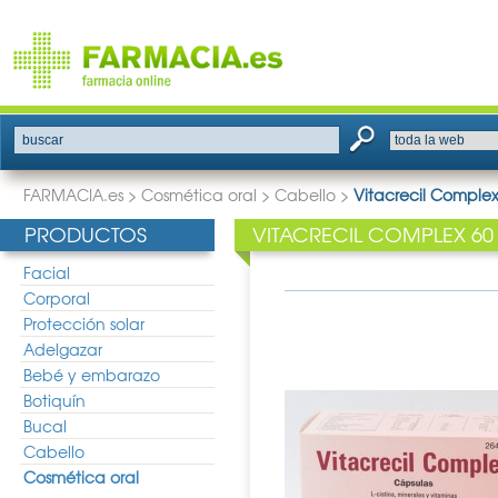
buscar
FARMACIA.es
>
Cosmética oral
>
Cabello
>
Vitacrecil Comple
PRODUCTOS
VITACRECIL COMPLEX 60
Facial
Corporal
Protección solar
Adelgazar
Bebé y embarazo
Botiquín
Bucal
Cabello
Cosmética oral