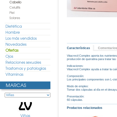
Cabello
Celulitis
Piel
Solares
Dietética
Hombre
Los más vendidos
Novedades
Características
Comentario
Ofertas
Ojos
Vitacrecil Complex aporta los nutrientes
producción de queratina para tratar la
Relaciones sexuales
Indicaciones:
Trastornos y patologias
Vitacrecil Complex ayuda a tratar la caí
Vitaminas
Composición:
Los principales componentes son L-cistin
MARCAS
Modo de empleo:
Tomar dos cápsulas al día en el desay
Presentación:
60 cápsulas.
Productos relacionados
Viñas