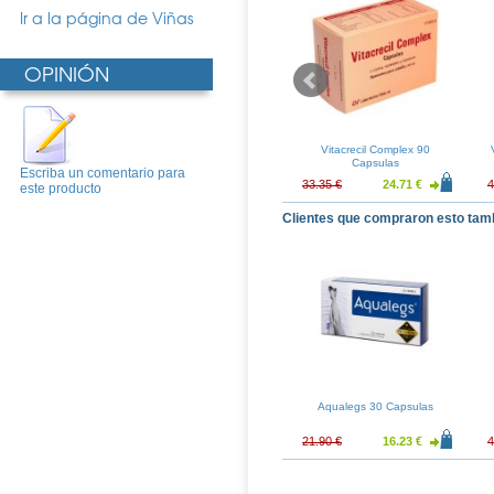
Ir a la página de Viñas
OPINIÓN
atonina Complex
Melatonina Complex +
Vitacrecil Complex 90
primidos
Pasiflora GSN 60 comprimidos
Capsulas
Escriba un comentario para
15.17 €
17.70 €
13.11 €
33.35 €
24.71 €
4
este producto
Clientes que compraron esto tam
Aqualegs 30 Capsulas
21.90 €
16.23 €
4