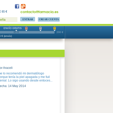
contacto@farmacia.es
 65 €
CREAR CUENTA
seña
ENVÍO GRATIS
65 €
200 €
 € (envío)
or Araceli
e lo recomendó mi dermatólogo
orque tenía la piel apagada y me fué
enial. Lo sigo usando desde entoces...
echa: 14 May 2014