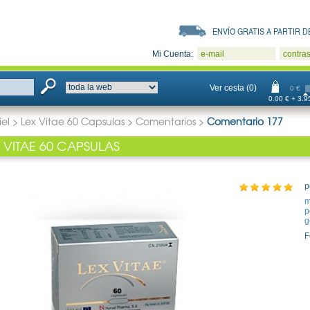
ENVÍO GRATIS A PARTIR DE
Mi Cuenta:
e-mail
contra
Ver cesta (0)
0 €
0.00 € + 3.95
iel
>
Lex Vitae 60 Capsulas
>
Comentarios
>
Comentario 177
 VITAE 60 CAPSULAS
p
m
p
g
F