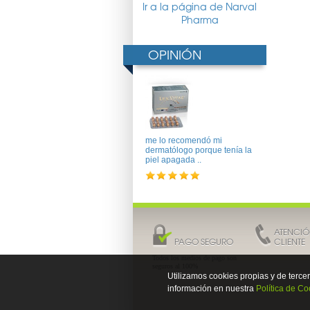
Ir a la página de Narval
Pharma
OPINIÓN
me lo recomendó mi
dermatólogo porque tenía la
piel apagada ..
ATENCIÓ
PAGO SEGURO
CLIENTE
Todos los medios de pago son
seguros al 100%
Utilizamos cookies propias y de terc
información en nuestra
Política de Co