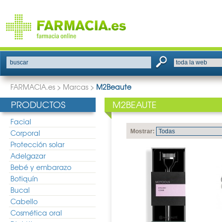
buscar
FARMACIA.es
>
Marcas
>
M2Beaute
PRODUCTOS
M2BEAUTE
Facial
Corporal
Mostrar:
Protección solar
Adelgazar
Bebé y embarazo
Botiquín
Bucal
Cabello
Cosmética oral