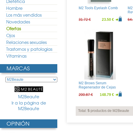
Dietética
Hombre
M2 Tools Eyelash Comb
M2
Rev
Los más vendidos
31.72 €
23.50 €
64.
Novedades
Ofertas
Ojos
Relaciones sexuales
Trastornos y patologias
Vitaminas
MARCAS
M2 Brows Serum
Regenerador de Cejas
200.87 €
148.79 €
M2Beaute
Ir a la página de
M2Beaute
Total:
5
productos de M2Beaute
OPINIÓN