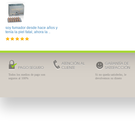
soy fumador desde hace años y
tenía la piel fatal, ahora la ..
ATENCIÓN AL
GARANTÍA DE
PAGO SEGURO
CLIENTE
SATISFACCIÓN
Todos los medios de pago son
Si no queda satisfecho, le
seguros al 100%
devolvemos su dinero