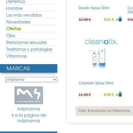
Dietética
Hombre
Dryotix Spray 30ml
Cys
PA
Los más vendidos
12.98 €
9.61 €
9.5
Novedades
Ofertas
Ojos
Relaciones sexuales
Trastornos y patologias
Vitaminas
MARCAS
Cleanotix Spray 30ml
11.46 €
8.49 €
m4pharma
Total:
5
productos de M4pharma
Ir a la página de
m4pharma