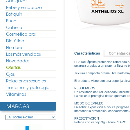
Adelgazar
Bebé y embarazo
Botiquín
Bucal
Cabello
Cosmética oral
Dietética
Hombre
Los más vendidos
Características
Comentario
Novedades
FPS 50+ óptima protección reforzada c
solares) gracias a un sistema filtrant
Ofertas
Ojos
Textura compacto crema. Testeado bajo
Relaciones sexuales
El producto viene con una esponja ultr
Trastornos y patologias
RESULTADOS
Un resultado natural: acabado uniforme
Vitaminas
La piel esta protegida de las quemadur
MODO DE EMPLEO
MARCAS
La sobre-exposición al sol es peligrosa
mantener la protección, especialmente 
PRESENTACION
Petaca con espejo 9g - Tono CLARO