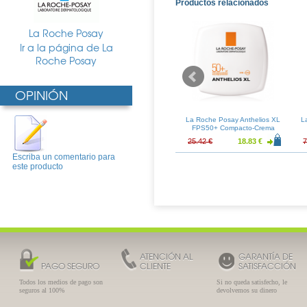
Productos relacionados
La Roche Posay
Ir a la página de La
Roche Posay
OPINIÓN
say Anthelios
La Roche Posay Anthelios
La Roche Posay Anthelios XL
L
-Crema Toque
Dermo-Pediatrics SPF 50+
FPS50+ Compacto-Crema
o 50ml
Spray 200ml
Tono 02
11.57 €
21.04 €
15.58 €
25.42 €
18.83 €
7
Escriba un comentario para
este producto
ATENCIÓN AL
GARANTÍA DE
PAGO SEGURO
CLIENTE
SATISFACCIÓN
Todos los medios de pago son
Si no queda satisfecho, le
seguros al 100%
devolvemos su dinero