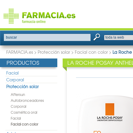
buscar
FARMACIA.es
>
Protección solar
>
Facial con color
>
La Roche 
PRODUCTOS
LA ROCHE POSAY ANTHE
Facial
Corporal
Protección solar
Aftersun
Autobronceadores
Corporal
Cosmética oral
Facial
Facial con color