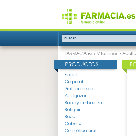
buscar
FARMACIA.es
>
Vitaminas
>
Adult
PRODUCTOS
LE
Facial
Corporal
Protección solar
Adelgazar
Bebé y embarazo
Botiquín
Bucal
Cabello
Cosmética oral