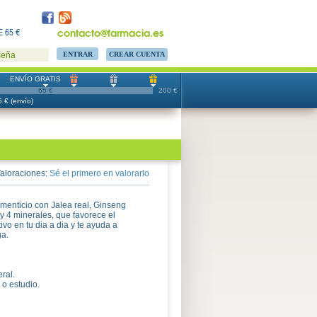
contacto@farmacia.es
 65 €
CREAR CUENTA
seña
ENVÍO GRATIS
65 €
200 €
 € (envío)
aloraciones:
Sé el primero en valorarlo
menticio con Jalea real, Ginseng
y 4 minerales, que favorece el
ivo en tu dia a dia y te ayuda a
ga.
ral.
 o estudio.