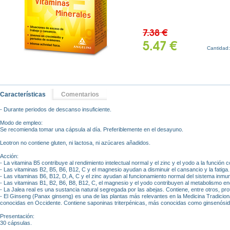
7.38 €
5.47 €
Cantidad
Características
Comentarios
- Durante periodos de descanso insuficiente.
Modo de empleo:
Se recomienda tomar una cápsula al día. Preferiblemente en el desayuno.
Leotron no contiene gluten, ni lactosa, ni azúcares añadidos.
Acción:
- La vitamina B5 contribuye al rendimiento intelectual normal y el zinc y el yodo a la función c
- Las vitaminas B2, B5, B6, B12, C y el magnesio ayudan a disminuir el cansancio y la fatiga.
- Las vitaminas B6, B12, D, A, C y el zinc ayudan al funcionamiento normal del sistema inmuni
- Las vitaminas B1, B2, B6, B8, B12, C, el magnesio y el yodo contribuyen al metabolismo en
- La Jalea real es una sustancia natural segregada por las abejas. Contiene, entre otros, pro
- El Ginseng (Panax ginseng) es una de las plantas más relevantes en la Medicina Tradicion
conocidas en Occidente. Contiene saponinas triterpénicas, más conocidas como ginsenósi
Presentación:
30 cápsulas.