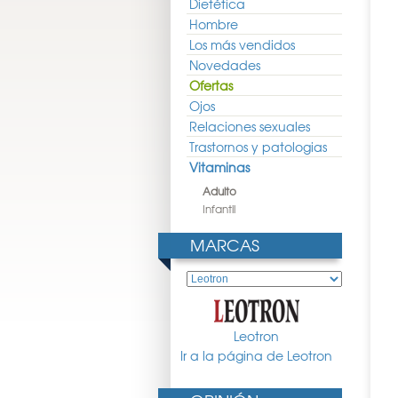
Dietética
Hombre
Los más vendidos
Novedades
Ofertas
Ojos
Relaciones sexuales
Trastornos y patologias
Vitaminas
Adulto
Infantil
MARCAS
Leotron
Ir a la página de Leotron