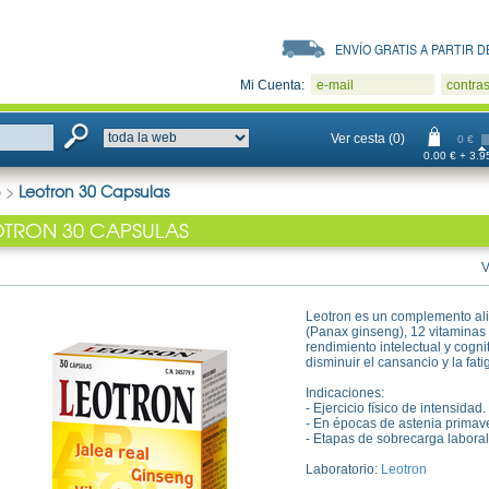
ENVÍO GRATIS A PARTIR DE
Mi Cuenta:
e-mail
contra
Ver cesta (0)
0 €
0.00 € + 3.95
o
>
Leotron 30 Capsulas
OTRON 30 CAPSULAS
V
Leotron es un complemento ali
(Panax ginseng), 12 vitaminas 
rendimiento intelectual y cognit
disminuir el cansancio y la fati
Indicaciones:
- Ejercicio físico de intensidad.
- En épocas de astenia primave
- Etapas de sobrecarga laboral
Laboratorio:
Leotron