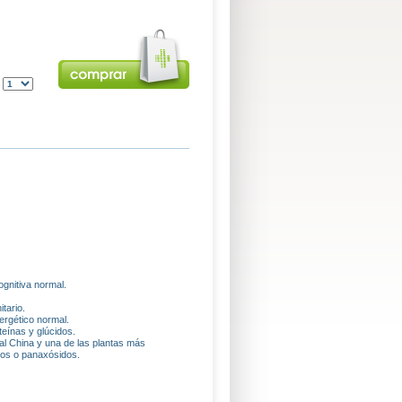
:
ognitiva normal.
tario.
ergético normal.
teínas y glúcidos.
al China y una de las plantas más
dos o panaxósidos.