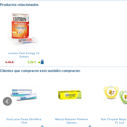
Productos relacionados
Leotron Fast Energy 10
Sobres
4.40 €
3.26 €
Clientes que compraron esto también compraron:
XeroLacer Pasta Dentifrica
Mitosyl Balsamo Primeros
Nuk Chupete Maya 
75ml
Dientes
T2 1ud