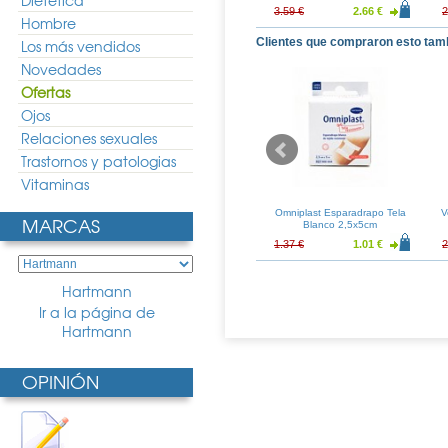
Dietética
19.08 €
25.22 €
18.68 €
3.59 €
2.66 €
2
Hombre
Clientes que compraron esto tam
Los más vendidos
Novedades
Ofertas
Ojos
Relaciones sexuales
Trastornos y patologias
Vitaminas
le Elastic Rapid
Corega Oxigeno Bio-Activo 33
Omniplast Esparadrapo Tela
V
MARCAS
0uds
Tabletas
Blanco 2,5x5cm
3.17 €
8.28 €
6.13 €
1.37 €
1.01 €
2
Hartmann
Ir a la página de
Hartmann
OPINIÓN