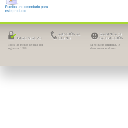
Escriba un comentario para
este producto
ATENCIÓN AL
GARANTÍA DE
PAGO SEGURO
CLIENTE
SATISFACCIÓN
Todos los medios de pago son
Si no queda satisfecho, le
seguros al 100%
devolvemos su dinero