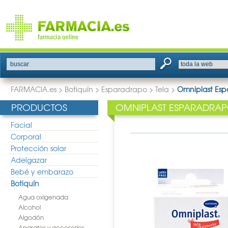
buscar
FARMACIA.es
>
Botiquín
>
Esparadrapo
>
Tela
>
Omniplast Esp
PRODUCTOS
OMNIPLAST ESPARADRAP
Facial
Corporal
Protección solar
Adelgazar
Bebé y embarazo
Botiquín
Agua oxigenada
Alcohol
Algodón
Aparatos y accesorios