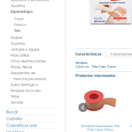
Apósitos
Esparadrapo
Papel
Plástico
Tela
Golpes
Guantes
Jeringas y agujas
Características
Comentario
Mascarillas
Otros desinfectantes
Medidas:
Pinzas, tijeras
2,5x5 cm - Tela Color Carne
Repelentes de
Productos relacionados
insectos/picaduras
Suero fisiológico
Terapias frio/calor
Tiritas
Vendas
Bucal
Cabello
Cosmética oral
mpacto 50 Color
Heliocare Color FPS 50
Omniplast Esparadrapo Tela
O
ight)
Gelcream Brown 50ml
Color Carne 5x5cm