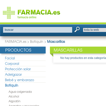
buscar
FARMACIA.es
>
Botiquín
>
Mascarillas
PRODUCTOS
MASCARILLAS
Facial
No hay productos en esta categoría
Corporal
Protección solar
Adelgazar
Bebé y embarazo
Botiquín
Agua oxigenada
Alcohol
Algodón
Aparatos y accesorios