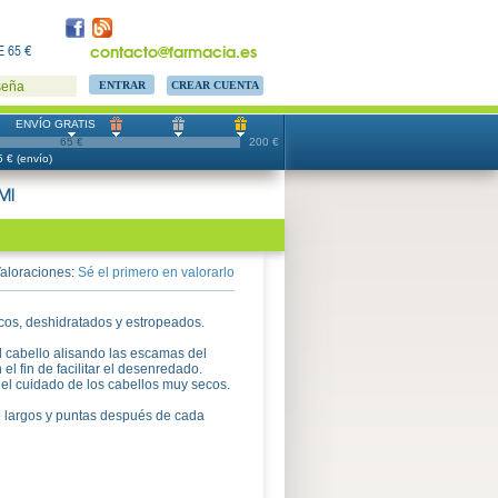
contacto@farmacia.es
 65 €
CREAR CUENTA
seña
ENVÍO GRATIS
65 €
200 €
 € (envío)
Ml
aloraciones:
Sé el primero en valorarlo
cos, deshidratados y estropeados.
l cabello alisando las escamas del
el fin de facilitar el desenredado.
el cuidado de los cabellos muy secos.
 largos y puntas después de cada