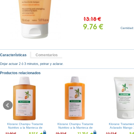
13.18 €
9.76 €
Cantidad
Características
Comentarios
Dejar actuar 2 ó 3 minutos, peinar y aclarar.
Productos relacionados
Klorane Champu Tratante
Klorane Champu Tratante
Klorane Tratamien
Nutritivo a la Manteca de
Nutritivo a la Manteca de
Aclarado Mango 
Mango 200ml
Mango 400ml
11.50 €
8.52 €
15.32 €
11.35 €
12.72 €
9.4