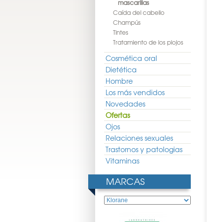
mascarillas
Caída del cabello
Champús
Tintes
Tratamiento de los piojos
Cosmética oral
Dietética
Hombre
Los más vendidos
Novedades
Ofertas
Ojos
Relaciones sexuales
Trastornos y patologias
Vitaminas
MARCAS
sdin Balsamo Facial
Arkopharma Balsamo Chino
Mustela Crema Balsamo
30ml
Masaje 30 Gr
100ml
6.10 €
10.73 €
7.95 €
8.85 €
7.70 €