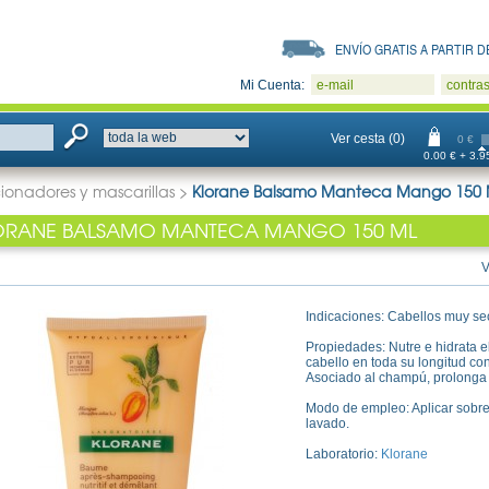
ENVÍO GRATIS A PARTIR DE
Mi Cuenta:
e-mail
contra
Ver cesta (0)
0 €
0.00 € + 3.95
ionadores y mascarillas
>
Klorane Balsamo Manteca Mango 150 
ORANE BALSAMO MANTECA MANGO 150 ML
V
Indicaciones: Cabellos muy se
Propiedades: Nutre e hidrata e
cabello en toda su longitud con 
Asociado al champú, prolonga 
Modo de empleo: Aplicar sobre
lavado.
Laboratorio:
Klorane