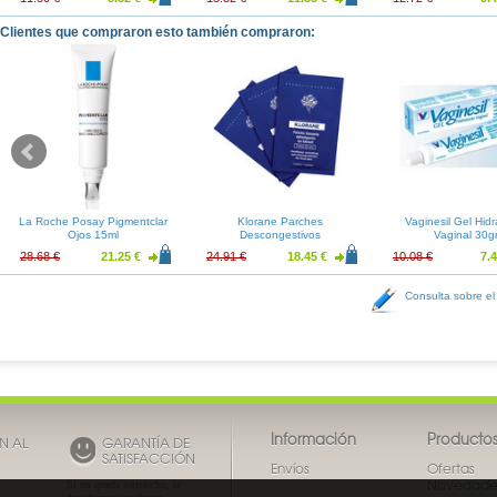
Clientes que compraron esto también compraron:
La Roche Posay Pigmentclar
Klorane Parches
Vaginesil Gel Hidr
Ojos 15ml
Descongestivos
Vaginal 30g
28.68 €
21.25 €
24.91 €
18.45 €
10.08 €
7.4
Consulta sobre el
Información
Producto
N AL
GARANTÍA DE
SATISFACCIÓN
Envíos
Ofertas
Novedade
Si no queda satisfecho, le