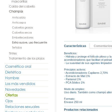
mascarillas
Caída del cabello
Champús
Anticaída
Anticaspa
Cabellos grasos
Cabellos secos
Embellecedores
Extra suave, uso frecuente
Características
Comentario
Teñidos
Tintes
Beneficios:
- Hidrata y protege el folículo piloso y l
Tratamiento de los piojos
acondicionadores que facilitan el peinad
- La suavidad de sus agentes limpiadores
Cosmética oral
Principios activos:
Dietética
- Acondicionadores Capilares 2,70%
- Extracto de Miel 1%
Hombre
- Pantenol 1%
Los más vendidos
- PCA Sódico 1%
Novedades
Modo de empleo:
Uso diario. También como champú alter
Ofertas
Formato:
Ojos
Envase 250 ml
Relaciones sexuales
Productos relacionados