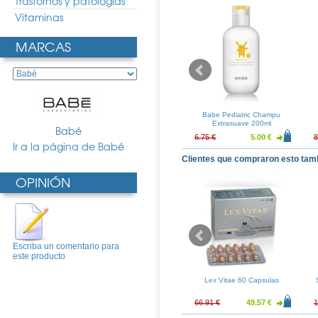
Trastornos y patologias
Vitaminas
MARCAS
 Suave 500ml
Babe Gel Higiene Intima
Babe Pediatric Champu
250ml
Extrasuave 200ml
Babé
8.46 €
9.85 €
7.30 €
6.75 €
5.00 €
8
Ir a la página de Babé
Clientes que compraron esto tam
OPINIÓN
Escriba un comentario para
este producto
ir Pasta Dental
Eucerin Protector Labial
Lex Vitae 60 Capsulas
5ml
5.63 €
5.83 €
4.32 €
66.91 €
49.57 €
1