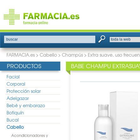
buscar
FARMACIA.es
>
Cabello
>
Champús
>
Extra suave, uso frecue
PRODUCTOS
BABE CHAMPU EXTRASUA
Facial
Corporal
Protección solar
Adelgazar
Bebé y embarazo
Botiquín
Bucal
Cabello
Acondicionadores y