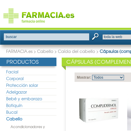
buscar
FARMACIA.es
>
Cabello
>
Caída del cabello
>
Cápsulas (comp
PRODUCTOS
CÁPSULAS (COMPLEMENT
Facial
Corporal
Mostrar:
Protección solar
Adelgazar
Bebé y embarazo
Botiquín
Bucal
Cabello
Acondicionadores y