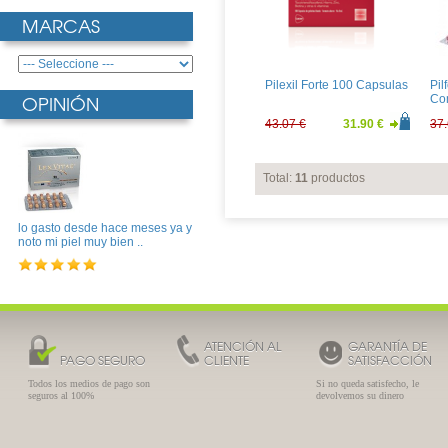
MARCAS
Pilexil Forte 100 Capsulas
Pil
OPINIÓN
Co
43.07 €
31.90 €
37.
Total:
11
productos
lo gasto desde hace meses ya y
noto mi piel muy bien ..
ATENCIÓN AL
GARANTÍA DE
PAGO SEGURO
CLIENTE
SATISFACCIÓN
Todos los medios de pago son
Si no queda satisfecho, le
seguros al 100%
devolvemos su dinero