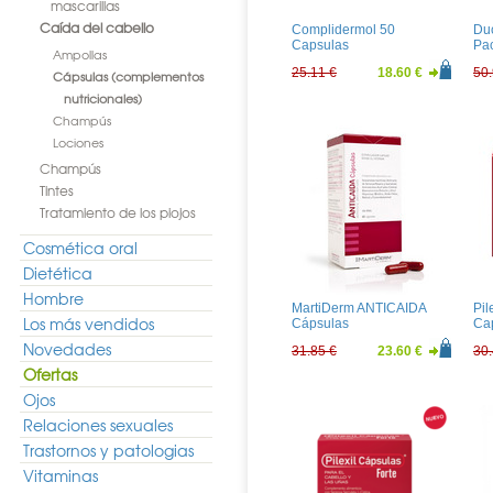
mascarillas
Caída del cabello
Complidermol 50
Duc
Capsulas
Pa
Ampollas
25.11 €
18.60 €
50.
Cápsulas (complementos
nutricionales)
Champús
Lociones
Champús
Tintes
Tratamiento de los piojos
Cosmética oral
Dietética
Hombre
MartiDerm ANTICAIDA
Pil
Los más vendidos
Cápsulas
Ca
Novedades
31.85 €
23.60 €
30.
Ofertas
Ojos
Relaciones sexuales
Trastornos y patologias
Vitaminas