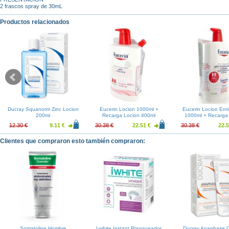
2 frascos spray de 30mL
Productos relacionados
Ducray Squanorm Zinc Locion
Eucerin Locion 1000ml +
Eucerin Locion Enr
200ml
Recarga Locion 400ml
1000ml + Recarga
Enriquecida 40
12.30 €
9.11 €
30.38 €
22.51 €
30.38 €
22.5
Clientes que compraron esto también compraron:
Somatoline Hombre
I-white Instant Blanqueador
Ducray Anaphase