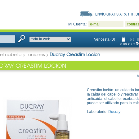
ENVÍO GRATIS A PARTIR DE
Mi Cuenta:
e-mail
contra
Ver cesta (0)
0 €
0.00 € + 3.95
el cabello
>
Lociones
>
Ducray Creastim Locion
CRAY CREASTIM LOCION
V
Creastim loción: un cuidado in
la caída del cabello y reactiva
anticaida, el cabello recobra d
puede ser utilizado para la caí
Laboratorio:
Ducray