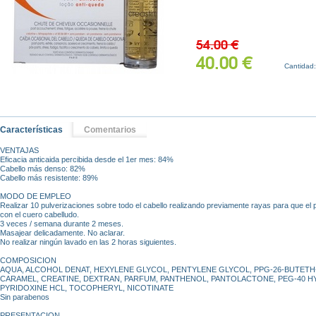
54.00 €
40.00 €
Cantidad
Características
Comentarios
VENTAJAS
Eficacia anticaida percibida desde el 1er mes: 84%
Cabello más denso: 82%
Cabello más resistente: 89%
MODO DE EMPLEO
Realizar 10 pulverizaciones sobre todo el cabello realizando previamente rayas para que el
con el cuero cabelludo.
3 veces / semana durante 2 meses.
Masajear delicadamente. No aclarar.
No realizar ningún lavado en las 2 horas siguientes.
COMPOSICION
AQUA, ALCOHOL DENAT, HEXYLENE GLYCOL, PENTYLENE GLYCOL, PPG-26-BUTETH-2
CARAMEL, CREATINE, DEXTRAN, PARFUM, PANTHENOL, PANTOLACTONE, PEG-40 
PYRIDOXINE HCL, TOCOPHERYL, NICOTINATE
Sin parabenos
PRESENTACION