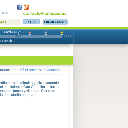
contacto@farmacia.es
 65 €
CREAR CUENTA
seña
ENVÍO GRATIS
65 €
200 €
 € (envío)
aloraciones:
Sé el primero en valorarlo
édito para disminuir significativamente
r el crecimiento. Con Creastim loción
ensidad, fuerza y vitalidad. Creastim
da del cabello post-parto.