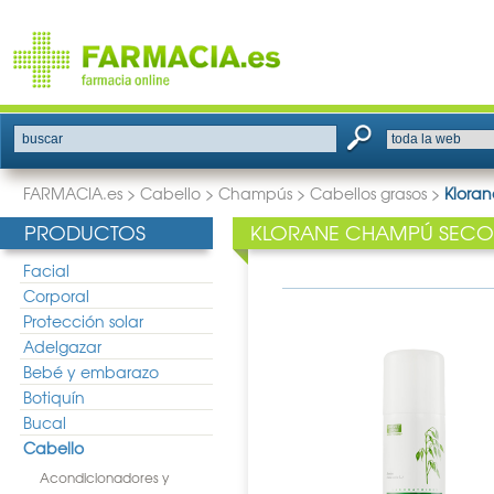
buscar
FARMACIA.es
>
Cabello
>
Champús
>
Cabellos grasos
>
Klora
PRODUCTOS
KLORANE CHAMPÚ SECO 
Facial
Corporal
Protección solar
Adelgazar
Bebé y embarazo
Botiquín
Bucal
Cabello
Acondicionadores y