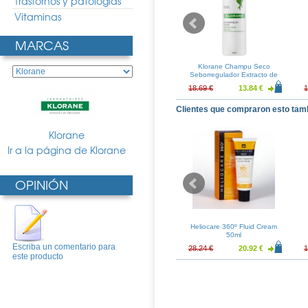
Trastornos y patologias
Vitaminas
MARCAS
ay Anthelios XL
La Roche Posay Anthelios
Klorane Champu Seco
que Seco 50ml
SPF 30 Gel-Crema Toque
Seborregulador Extracto de
Seco 50ml
Ortiga Spray 150ml
11.58 €
15.62 €
11.57 €
18.69 €
13.84 €
1
Clientes que compraron esto tam
Klorane
Ir a la página de Klorane
OPINIÓN
 Termal 50ml
Vichy Normaderm Tratamiento
Heliocare 360º Fluid Cream
Hidratante Anti-imperfecciones
50ml
50ml
Escriba un comentario para
2.64 €
20.99 €
15.55 €
28.24 €
20.92 €
1
este producto