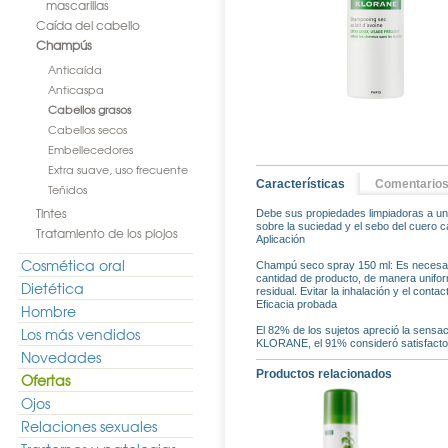
mascarillas
Caída del cabello
Champús
Anticaída
Anticaspa
Cabellos grasos
Cabellos secos
Embellecedores
Extra suave, uso frecuente
Características
Comentario
Teñidos
Tintes
Debe sus propiedades limpiadoras a un
sobre la suciedad y el sebo del cuero c
Tratamiento de los piojos
Aplicación
Cosmética oral
Champú seco spray 150 ml: Es necesario
cantidad de producto, de manera uniform
Dietética
residual. Evitar la inhalación y el con
Eficacia probada
Hombre
Los más vendidos
El 82% de los sujetos apreció la sensa
KLORANE, el 91% consideró satisfactor
Novedades
Productos relacionados
Ofertas
Ojos
Relaciones sexuales