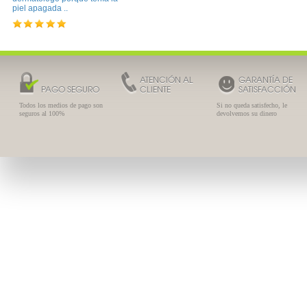
piel apagada ..
ATENCIÓN AL
GARANTÍA DE
PAGO SEGURO
CLIENTE
SATISFACCIÓN
Todos los medios de pago son
Si no queda satisfecho, le
seguros al 100%
devolvemos su dinero