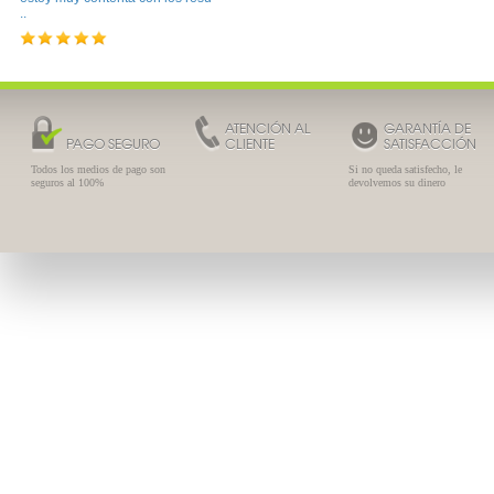
..
ATENCIÓN AL
GARANTÍA DE
PAGO SEGURO
CLIENTE
SATISFACCIÓN
Todos los medios de pago son
Si no queda satisfecho, le
seguros al 100%
devolvemos su dinero