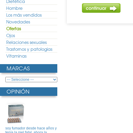
Dietética
Hombre
Los más vendidos
Novedades
Ofertas
Ojos
Relaciones sexuales
Trastornos y patologias
Vitaminas
MARCAS
OPINIÓN
soy fumador desde hace años y
tenía la piel fatal, ahora la ..