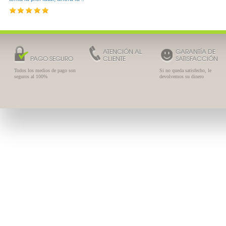
ATENCIÓN AL
GARANTÍA DE
PAGO SEGURO
CLIENTE
SATISFACCIÓN
Todos los medios de pago son
Si no queda satisfecho, le
seguros al 100%
devolvemos su dinero