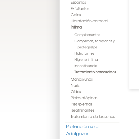
Esponjas
Exfoliantes
Geles
Hidratación corporal
Íntima
Complementos
Compresas, tampones y
protegeslips
Hidratantes
Higiene intima
Incontinencia
Tratamiento hemorroides
Manos/uñas
Nariz
Oídos
Pieles atópicas
Pies/piernas
Reafirmantes
Tratamiento de los senos
Protección solar
Adelgazar