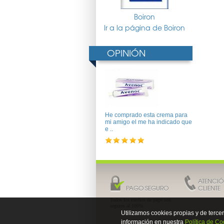
Boiron
Ir a la página de Boiron
OPINIÓN
He comprado esta crema para
mi amigo el me ha indicado que
e ..
ATENCIÓ
PAGO SEGURO
CLIENTE
Todos los medios de pago son
seguros al 100%
Utilizamos cookies propias y de terc
información en nuestra
Política de Co