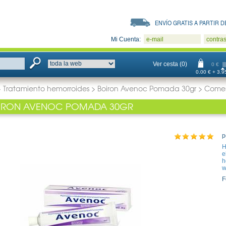
ENVÍO GRATIS A PARTIR DE
Mi Cuenta:
e-mail
contra
Ver cesta (0)
0 €
0.00 € + 3.95
>
Tratamiento hemorroides
>
Boiron Avenoc Pomada 30gr
>
Comen
IRON AVENOC POMADA 30GR
p
H
e
h
w
F