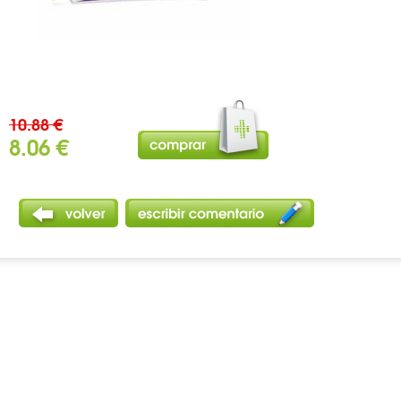
10.88 €
8.06 €