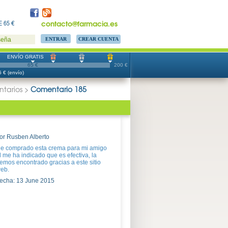
contacto@farmacia.es
 65 €
CREAR CUENTA
seña
ENVÍO GRATIS
65 €
200 €
 € (envío)
tarios
>
Comentario 185
or Rusben Alberto
e comprado esta crema para mi amigo
l me ha indicado que es efectiva, la
emos encontrado gracias a este sitio
eb.
echa: 13 June 2015