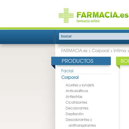
buscar
FARMACIA.es
>
Corporal
>
íntima
PRODUCTOS
BO
Facial
Corporal
Aceites y syndets
Anticelulíticos
Antiestrías
Cicatrizantes
Decolorantes
Depilación
Desodorantes y
antitranspirantes