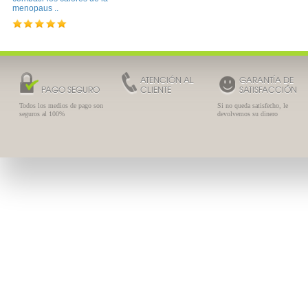
menopaus ..
ATENCIÓN AL
GARANTÍA DE
PAGO SEGURO
CLIENTE
SATISFACCIÓN
Todos los medios de pago son
Si no queda satisfecho, le
seguros al 100%
devolvemos su dinero